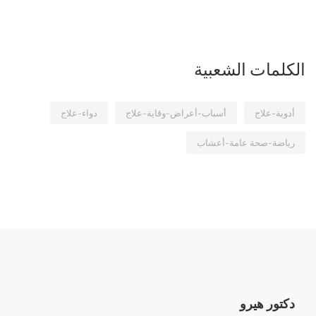
الكلمات الشعبية
أدوية-علاج
أسباب-أعراض-وقاية-علاج
دواء-علاج
رياضة-صحة عامة-أعشاب
دكتور هيرو