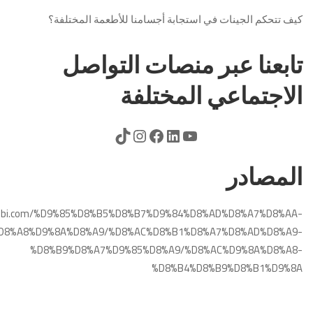
كيف تتحكم الجينات في استجابة أجسامنا للأطعمة المختلفة؟
تابعنا عبر منصات التواصل
الاجتماعي المختلفة
المصادر
ltibbi.com/%D9%85%D8%B5%D8%B7%D9%84%D8%AD%D8%A7%D8%AA-
D8%A8%D9%8A%D8%A9/%D8%AC%D8%B1%D8%A7%D8%AD%D8%A9-
%D8%B9%D8%A7%D9%85%D8%A9/%D8%AC%D9%8A%D8%A8-
%D8%B4%D8%B9%D8%B1%D9%8A