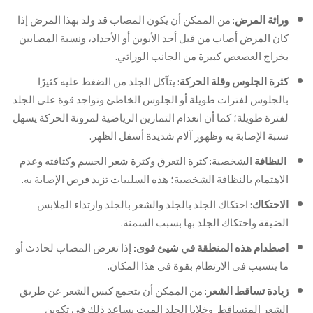
وراثة المرض
: من الممكن أن يكون المصاب قد ولد بهذا المرض إذا
كان المرض أصاب من قبل أحد الأبوين أو الأجداد، ونسبة المصابين
بخراج العصعص كبيرة من الجانب الوراثي.
كثرة الجلوس وقلة الحركة
: يتآكل الجلد من الضغط عليه كثيرًا
بالجلوس لفترات طويلة أو الجلوس الخاطئ وتواجد قوة على الجلد
لفترة طويلة؛ كما أن انعدام التمارين الرياضية لمرونة الحركة يسهل
نسبة الإصابة به وظهور آلام شديدة أسفل الظهر.
النظافة
الشخصية: كثرة التعرق وكثرة شعر الجسم وكثافته وعدم
الاهتمام بالنظافة الشخصية؛ هذه السلبيات تزيد فرص الإصابة به.
الاحتكاك
: احتكاك الجلد بالجلد والشعر بالجلد وارتداء الملابس
الضيقة واحتكاك الجلد بها بسبب السمنة.
اصطدام هذه المنطقة في شيئ قوى:
إذا تعرض المصاب لحادث أو
ما يتسبب في الارتطام بقوة في هذا المكان.
زيادة تساقط الشعر
: من الممكن أن يتجمع كيس الشعر عن طريق
الشعر المتساقط وخلايا الجلد الميت يساعد ذلك في تكوين