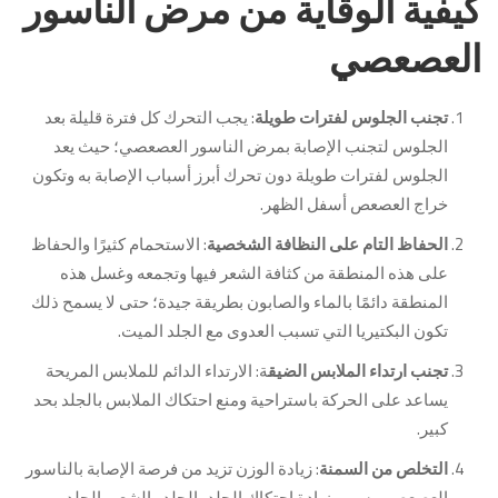
كيفية الوقاية من مرض الناسور
العصعصي
تجنب الجلوس لفترات طويلة
: يجب التحرك كل فترة قليلة بعد
الجلوس لتجنب الإصابة بمرض الناسور العصعصي؛ حيث يعد
الجلوس لفترات طويلة دون تحرك أبرز أسباب الإصابة به وتكون
خراج العصعص أسفل الظهر.
الحفاظ التام على النظافة الشخصية
: الاستحمام كثيرًا والحفاظ
على هذه المنطقة من كثافة الشعر فيها وتجمعه وغسل هذه
المنطقة دائمًا بالماء والصابون بطريقة جيدة؛ حتى لا يسمح ذلك
تكون البكتيريا التي تسبب العدوى مع الجلد الميت.
تجنب ارتداء الملابس الضيق
ة: الارتداء الدائم للملابس المريحة
يساعد على الحركة باستراحية ومنع احتكاك الملابس بالجلد بحد
كبير.
التخلص من السمنة
: زيادة الوزن تزيد من فرصة الإصابة بالناسور
العصعصي بسبب زيادة احتكاك الجلد بالجلد والشعر بالجلد