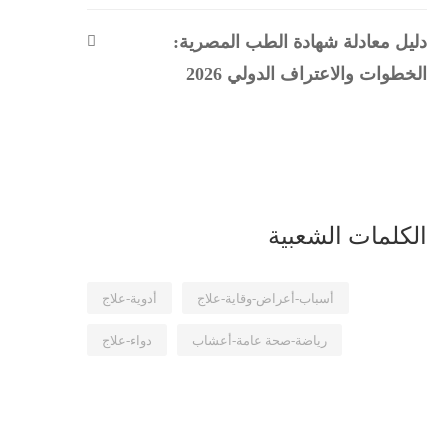
دليل معادلة شهادة الطب المصرية:
الخطوات والاعتراف الدولي 2026
الكلمات الشعبية
أسباب-أعراض-وقاية-علاج
أدوية-علاج
رياضة-صحة عامة-أعشاب
دواء-علاج