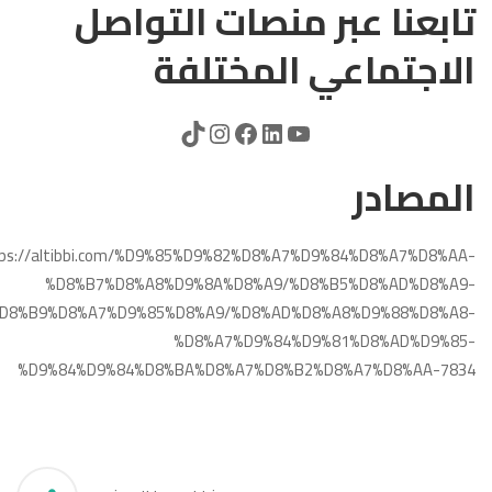
تابعنا عبر منصات التواصل
الاجتماعي المختلفة
المصادر
tps://altibbi.com/%D9%85%D9%82%D8%A7%D9%84%D8%A7%D8%AA-
%D8%B7%D8%A8%D9%8A%D8%A9/%D8%B5%D8%AD%D8%A9-
D8%B9%D8%A7%D9%85%D8%A9/%D8%AD%D8%A8%D9%88%D8%A8-
%D8%A7%D9%84%D9%81%D8%AD%D9%85-
%D9%84%D9%84%D8%BA%D8%A7%D8%B2%D8%A7%D8%AA-7834