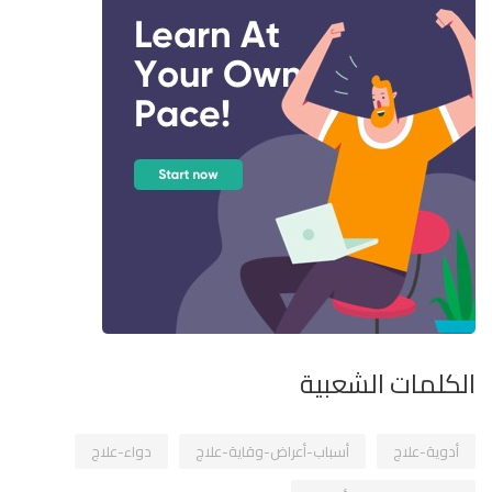
الكلمات الشعبية
أدوية-علاج
أسباب-أعراض-وقاية-علاج
دواء-علاج