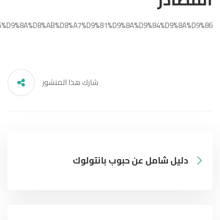
9%85%D9%8A%D8%AB%D8%A7%D9%81%D9%8A%D9%84%D9%8A%D9%86
شارك هذا المنشور
دليل شامل عن حبوب بانتولوك