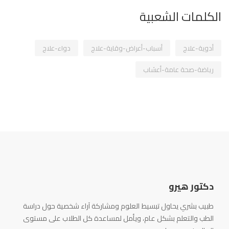
الكلمات الشعبية
أدوية-علاج
أسباب-أعراض-وقاية-علاج
دواء-علاج
رياضة-صحة عامة-أعشاب
دكتور هيرو
طبيب بشري يحاول تبسيط العلوم ومشاركة آراء شخصية حول دراسة
الطب والتعلم بشكل عام، ويأمل لمساعدة كل الطلاب على مستوى