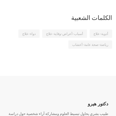
الكلمات الشعبية
أدوية-علاج
أسباب-أعراض-وقاية-علاج
دواء-علاج
رياضة-صحة عامة-أعشاب
دكتور هيرو
طبيب بشري يحاول تبسيط العلوم ومشاركة آراء شخصية حول دراسة