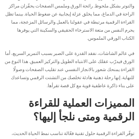
والتوتر بشكل ملحوظ. رائحة الورق وملمس الصفحات يحفّزان مراكز
الراحة في الدماغ، مما يخلق عزلة إيجابية عن ضغوط الحياة. بينما تظل
القراءة الرقمية مرتبطة في عقولنا بالعمل والرسائل المزعجة، مما
يحرم النفس من متعة الاسترخاء الحقيقي والسكينة التي يوفرها
الكتاب الورقي الملموس.
في عالم الشاشات، نفقد القدرة على الصبر بسبب التمرير السريع، أما
الورق فيدرّب عقلك على الانتباه الطويل والتركيز العميق. هذا النوع من
القراءة يمنحك شعور بالانجاز النفسي عند تقليب الصفحات وصولًا
للنهاية. إنها رحلة ذهنية هادئة تخلصك من التشتت الرقمي وتساعدك
على بناء ذاكرة عاطفية قوية مع كل قصة تقرأها.
المميزات العملية للقراءة
الرقمية ومتى نلجأ إليها؟
توفّر القراءة الرقمية حلول تقنية فعّالة تناسب نمط الحياة الحديث،