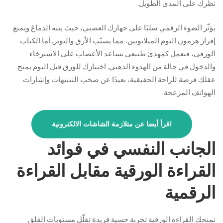
نظرك على المدى الطويل.
يؤثّر الضوء الرقمي سلبًا على جهازك العصبي، حيث ينبه الدماغ ويمنع
إفراز هرمون النوم الميلاتونين، مما يسبّب الأرق والتوتر. أما الكتاب
الورقي، فيعمل كمهدئ طبيعي يساعد الأعصاب على الاسترخاء
والدخول في حالة من الهدوء الذهني. اختيارك للورق قبل النوم يمنح
عقلك فرصة للراحة الحقيقية، بعيدًا عن صخب التنبيهات وإشارات
الهواتف المزعجة.
اقرأ أيضا عن متلازمة الشاشات الالكترونية
الجانب النفسي في فوائد
القراءة الورقية مقابل القراءة
الرقمية
تمنحك القراءة الورقية تجربة حسية فريدة تقلّل مستويات القلق