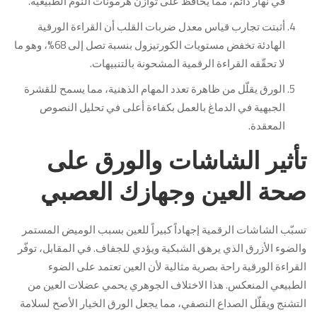
في نهار دائم، مما يحافظ على توازن هرمونات النوم الطبيعية.
أثبتت تجارب قياس معدل ضربات القلب أن القراءة الورقية
الهادئة تخفض مستويات الكورتيزول بنسبة تصل إلى 68%، وهو ما
لا تحقّقه القراءة الرقمية المشحونة بالتنبيهات.
الورق يقلّل من ظاهرة تعدد المهام الذهنية، مما يسمح للقشرة
الجبهية في الدماغ بالعمل بكفاءة أعلى في تحليل النصوص
المعقدة.
تأثير الشاشات والورق على
صحة العين وجهازك العصبي
تسبّب الشاشات الرقمية إجهاداً كبيراً للعين بسبب الوميض المستمر
والضوء الأزرق الذي يرهق الشبكية ويؤدي للجفاف. في المقابل، توفّر
القراءة الورقية راحة بصرية مثالية لأن العين تعتمد على الضوء
الطبيعي المنعكس. هذا الاختلاف الجوهري يحمي عضلات العين من
التشنج ويقلّل الصداع النصفي، مما يجعل الورق الخيار الأصح لسلامة