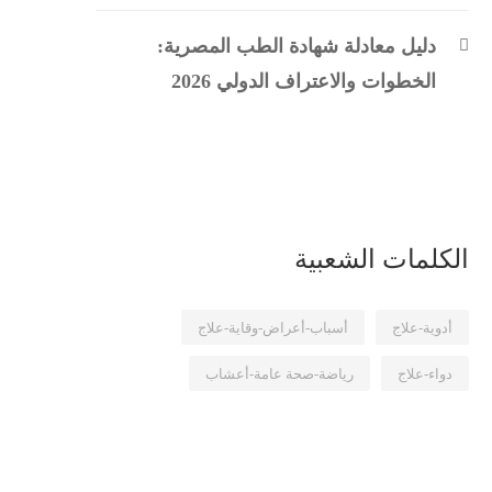
دليل معادلة شهادة الطب المصرية:
الخطوات والاعتراف الدولي 2026
الكلمات الشعبية
أدوية-علاج
أسباب-أعراض-وقاية-علاج
دواء-علاج
رياضة-صحة عامة-أعشاب