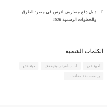
دليل دفع مصاريف ادرس في مصر: الطرق
والخطوات الرسمية 2026
الكلمات الشعبية
أدوية-علاج
أسباب-أعراض-وقاية-علاج
دواء-علاج
رياضة-صحة عامة-أعشاب