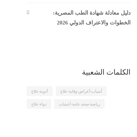
دليل معادلة شهادة الطب المصرية:
الخطوات والاعتراف الدولي 2026
الكلمات الشعبية
أسباب-أعراض-وقاية-علاج
أدوية-علاج
رياضة-صحة عامة-أعشاب
دواء-علاج