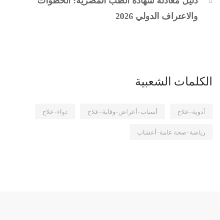
دليل معادلة شهادة الطب المصرية: الخطوات
والاعتراف الدولي 2026
الكلمات الشعبية
أدوية-علاج
أسباب-أعراض-وقاية-علاج
دواء-علاج
رياضة-صحة عامة-أعشاب