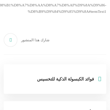
88%D8%B1%D8%A7%D8%AA%D8%A7%D8%AF%D9%8A%D9%86-
%D8%B9%D9%84%D9%85%D9%8A#termText1
شارك هذا المنشور
فوائد الكبسولة الذكية للتخسيس