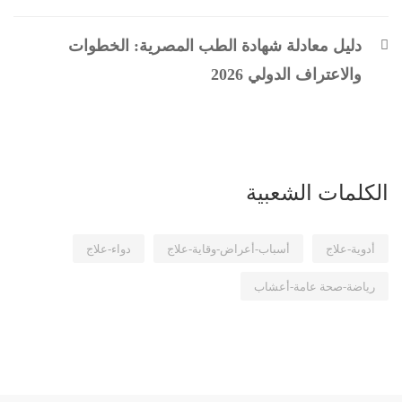
دليل معادلة شهادة الطب المصرية: الخطوات
والاعتراف الدولي 2026
الكلمات الشعبية
أدوية-علاج
أسباب-أعراض-وقاية-علاج
دواء-علاج
رياضة-صحة عامة-أعشاب