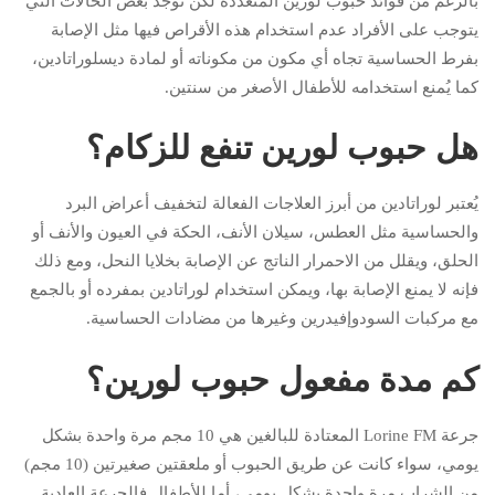
بالرغم من فوائد حبوب لورين المتعددة لكن توجد بعض الحالات التي
يتوجب على الأفراد عدم استخدام هذه الأقراص فيها مثل الإصابة
بفرط الحساسية تجاه أي مكون من مكوناته أو لمادة ديسلوراتادين،
كما يُمنع استخدامه للأطفال الأصغر من سنتين.
هل حبوب لورين تنفع للزكام؟
يُعتبر لوراتادين من أبرز العلاجات الفعالة لتخفيف أعراض البرد
والحساسية مثل العطس، سيلان الأنف، الحكة في العيون والأنف أو
الحلق، ويقلل من الاحمرار الناتج عن الإصابة بخلايا النحل، ومع ذلك
فإنه لا يمنع الإصابة بها، ويمكن استخدام لوراتادين بمفرده أو بالجمع
مع مركبات السودوإفيدرين وغيرها من مضادات الحساسية.
كم مدة مفعول حبوب لورين؟
جرعة Lorine FM المعتادة للبالغين هي 10 مجم مرة واحدة بشكل
يومي، سواء كانت عن طريق الحبوب أو ملعقتين صغيرتين (10 مجم)
من الشراب مرة واحدة بشكل يومي، أما للأطفال فالجرعة العادية