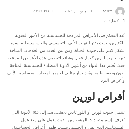
hosam
مايو 11, 2024
943 views
0 تعليقات
يُعد التحكم في الأعراض المزعجة للحساسية من الأمور الحيوية
للكثيرين، حيث يؤثر التهاب الأنف التحسسي والحساسية الموسمية
بشكل كبير على جودة الحياة، ومن بين العديد من العلاجات المتاحة
تبرز حبوب لورين كخيار فعال وشائع لتخفيف هذه الأعراض المزعجة،
حيث يُعتبر هذا الدواء من أشهر الأدوية المضادة للحساسية المتاحة
بدون وصفة طبية، ويُعد خيار مثالي لجميع المصابين بحساسية الأنف
وأعراض البرد.
أقراص لورين
تنتمي حبوب لورين أو اللوراتادين Loratadine إلى فئة الأدوية التي
تُعرف بإسم مضادات الهيستامين، حيث يعمل على منع عمل
الهيستامين الذي يفرزه الجسم ويسبب ظهور أعراض الحساسية،