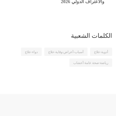
والاعتراف الدولي 2026
الكلمات الشعبية
أدوية-علاج
أسباب-أعراض-وقاية-علاج
دواء-علاج
رياضة-صحة عامة-أعشاب