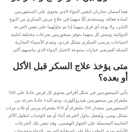
هما اسمان تجاريان لنفس الدواء الذي يحتوي على الميتفورمين
كمادة فعالة، ويستخدم كلًا منهما في علاج مرض السكري من النوع
الثاني، ولا يوجد أي فرق بينهما إذا تم تناولهما على نفس الجرعة
الدوائية، ويتميز كل منهما بتوفر ميتفورمين بجرعات مختلفة لتلبية
احتياجات مرضى السكري بشكل فردي، وتقدم الأسماء التجارية
البديلة للمرضى خيارات متنوعة لاختيار الدواء الذي يناسبهم أكثر.
متى يؤخذ علاج السكر قبل الأكل
أو بعده؟
يأتي الميتفورمين في شكل أقراص يحتوي كل قرص عادةً على 500
مليغرام من ميتفورمين هيدروكلوريد، ويتم البدء عادةً بجرعة من
الميتفورمين بمقدار 500 مليغرام أو 850 مليغرام مرتين أو ثلاث مرات
بشكل يومي، ويُفضل تناول الجرعة أثناء أو بعد الوجبات لتقليل الآثار
الجانبية المحتملة على الجهاز الهضمي، وقد تتغير تلك الجرعات
الأولية بمرور الوقت بناءً على استجابة المريض للدواء وتوجيهات