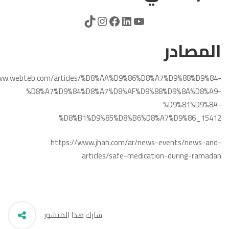
المصادر
www.webteb.com/articles/%D8%AA%D9%86%D8%A7%D9%88%D9%84-
%D8%A7%D9%84%D8%A7%D8%AF%D9%88%D9%8A%D8%A9-
%D9%81%D9%8A-
%D8%B1%D9%85%D8%B6%D8%A7%D9%86_15412
https://www.jhah.com/ar/news-events/news-and-
articles/safe-medication-during-ramadan
شارك هذا المنشور