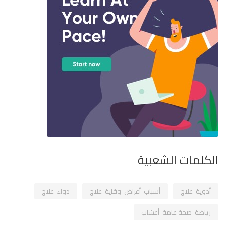
الكلمات الشعبية
أدوية-علاج
أسباب-أعراض-وقاية-علاج
دواء-علاج
رياضة-صحة عامة-أعشاب