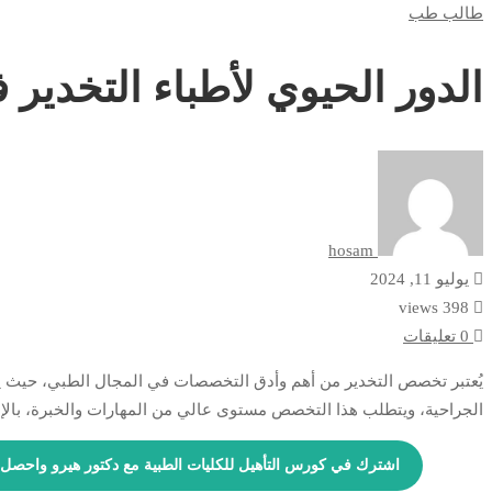
طالب طب
الحيوي
الدور الحيوي لأطباء التخدير 
لأطباء
التخدير
في
العمليات
hosam
الجراحية
يوليو 11, 2024
398 views
0 تعليقات
يُعتبر تخصص التخدير من أهم وأدق التخصصات في المجال الطبي، حيث يل
الجراحية، ويتطلب هذا التخصص مستوى عالي من المهارات والخبرة، بالإض
اشترك في كورس التأهيل للكليات الطبية مع دكتور هيرو واحصل على خصم 40% عند تطبيق كود الخصم B40