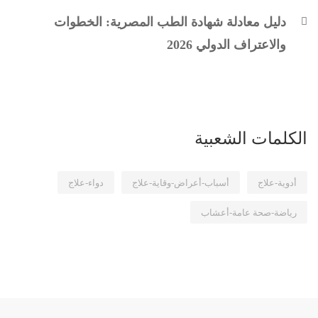
دليل معادلة شهادة الطب المصرية: الخطوات
والاعتراف الدولي 2026
الكلمات الشعبية
أدوية-علاج
أسباب-أعراض-وقاية-علاج
دواء-علاج
رياضة-صحة عامة-أعشاب