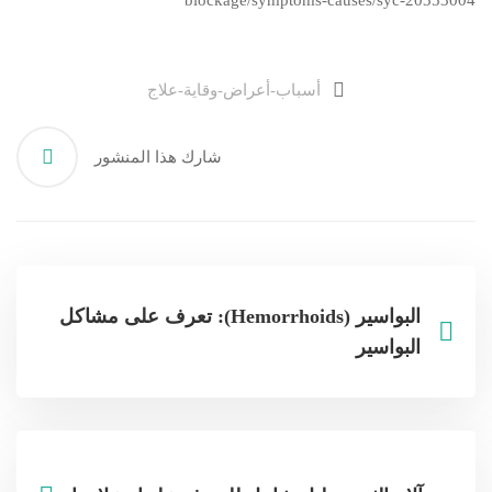
blockage/symptoms-causes/syc-20353004
أسباب-أعراض-وقاية-علاج
شارك هذا المنشور
البواسير (Hemorrhoids): تعرف على مشاكل
البواسير