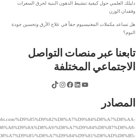
دليلك العلمي حول كيفية تنشيط الدهون البنية لحرق السعرات
وفقدان الوزن
هل تساعد مكملات المغنيسيوم حقاً في علاج الأرق وتحسين جودة
النوم؟
تابعنا عبر منصات التواصل
الاجتماعي المختلفة
المصادر
/altibbi.com/%D9%85%D9%82%D8%A7%D9%84%D8%A7%D8%AA-
8%A8%D9%8A%D8%A9/%D8%A7%D9%84%D8%B7%D8%A8-
D8%A7%D9%85/%D8%A7%D9%84%D9%81%D8%AD%D8%B5-