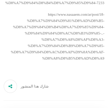
%D8%A7%D9%84%D8%B4%D8%A7%D9%85%D9%84-7233
https://www.nasaaem.com/ar/post/18-
%D8%A7%D9%84%D9%81%D8%AD%D8%B5-
%D8%A7%D9%84%D8%B4%D8%A7%D9%85%D9%84-
%D9%84%D9%84%D8%AC%D8%B3%D9%85-..-
%D8%A7%D8%A8%D8%AF%D8%A3-
%D8%A7%D9%84%D8%B9%D8%A7%D9%85-
%D8%A7%D9%84%D8%AC%D8%AF%D9%8A%D8%AF-
%D8%A8%D8%B5%D8%AD%D8%A9
شارك هذا المنشور