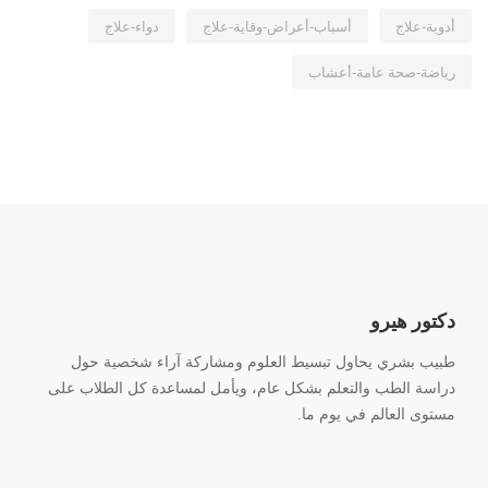
أدوية-علاج
أسباب-أعراض-وقاية-علاج
دواء-علاج
رياضة-صحة عامة-أعشاب
دكتور هيرو
طبيب بشري يحاول تبسيط العلوم ومشاركة آراء شخصية حول
دراسة الطب والتعلم بشكل عام، ويأمل لمساعدة كل الطلاب على
مستوى العالم في يوم ما.