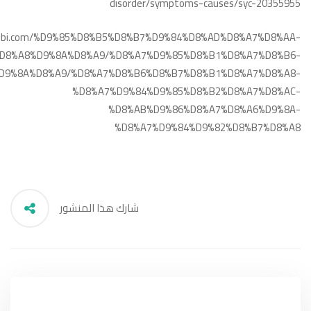
disorder/symptoms-causes/syc-20355955
ltibbi.com/%D9%85%D8%B5%D8%B7%D9%84%D8%AD%D8%A7%D8%AA-
D8%A8%D9%8A%D8%A9/%D8%A7%D9%85%D8%B1%D8%A7%D8%B6-
D9%8A%D8%A9/%D8%A7%D8%B6%D8%B7%D8%B1%D8%A7%D8%A8-
%D8%A7%D9%84%D9%85%D8%B2%D8%A7%D8%AC-
%D8%AB%D9%86%D8%A7%D8%A6%D9%8A-
%D8%A7%D9%84%D9%82%D8%B7%D8%A8
شارك هذا المنشور