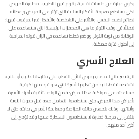
يكون عبارة عن جلسات نفسية، يقوم فيها الطبيب بمحاورة المريض
لكي يستطيع معرفة الأفكار السلبية التي تؤثر على المريض وإعطائه
نصائح لضبط النفس، والتأثير على الشخصية والأفكار غير المرغوب فيها؛
فمثلًا في وقت التوتر ما هي المحفزات الرئيسية التي ستساعده على
الوقاية من نوبة التوتر، ووضع خطط تساعده في اتزان قوته المزاجية
إلى أطول فترة ممكنة.
العلاج الأسري
لا يقتصرعلاج المصاب بمرض ثنائي القطب على متابعة الطبيب أو علاجه
لشخصه فقط، لا بد من تعليم الأسرة التي هو فرد منها كيفية
مساعدته على مواكبة هذا المرض؛ فمن الواجب تثقيف أفراد الأسرة
بأعراض هذا المرض، حتى يستطيعوا التعامل معه قبل حدوث النوبة
وأثنائها، وذلك بتحسين حالته المزاجية ومعالجة الأمر في بدايته حتى لا
ينتقل إلى مرحلة خطيرة لا يستطيعون السيطرة عليها وقد تؤدي إلى
أذى أحد منهم.