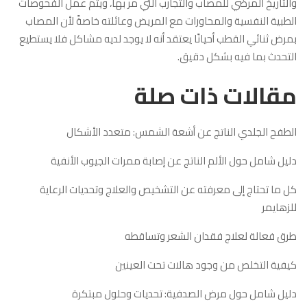
والتاريخ المرضي للمصاب والتجارب التي مر بها، ويتم عمل الفحوصات
الطبية النفسية والمحاورات مع المريض وعائلته خاصةً لأن المصاب
بمرض ثنائي القطب أحيانًا يعتقد أنه لا يوجد لديه مشاكل فلا يستطيع
التحدث بما فيه بشكل دقيق.
مقالات ذات صلة
الطفح الجلدي الناتج عن أشعة الشمس: متعدد الأشكال
دليل شامل حول الألم الناتج عن إصابة ممرات الجيوب الأنفية
كل ما تحتاج إلى معرفته عن التشخيص والعلاج وتحديات الرعاية
للزهايمر
طرق فعالة لعلاج فقدان الشعر وتساقطه
كيفية التخلص من وجود هالات تحت العينين
دليل شامل حول مرض الصدفية: تحديات وحلول مبتكرة