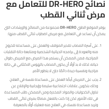
نصائح DR-HERO للتعامل مع
مرض ثنائي القطب
يوفر الموقع الطبي
DR-HERO
مجموعة من النصائح والإرشادات التي
يمكن أن تساعد في التعامل مع مريض اضطراب ثنائي القطب منها:
على أسرة المصاب تقدير الموقف والعمل على مساعدته للخروج
منه والعودة إلى برامجه الحياتية الشخصية ومتابعة حالة التقلبات
المزاجية، فمن الممكن أن يستمر هذا المرض مع المريض طوال
حياته، لذلك لا بد أولًا أن يكون المصاب بالهوس الاكتئابي في حالة
مزاجية ونفسية جيدة دائمًا حتى لا يتطور الأمر.
يجب على المريض أيضًا العمل على مساعدة نفسه في العلاج،
وذلك بتكوين علاقات اجتماعية سليمة وإيجابية والإقلاع عن
تناول الكحوليات والمواد المخدرة ومن الممكن طلب المساعدة
في تلك الأمور، لكن إذا كنت بالفعل مصابًا بمرض ثنائي القطب
وتريد مساعدة نفسك في العلاج منه فعليك أولًا بالمعرفة