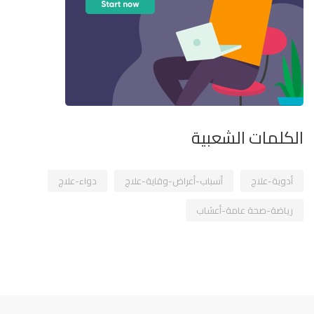
الكلمات الشعبية
أدوية-علاج
أسباب-أعراض-وقاية-علاج
دواء-علاج
رياضة-صحة عامة-أعشاب