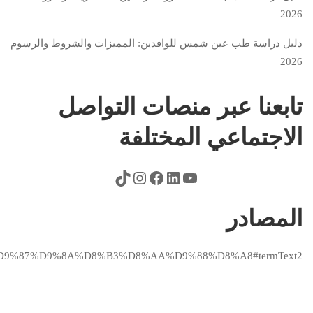
2026
دليل دراسة طب عين شمس للوافدين: المميزات والشروط والرسوم
2026
تابعنا عبر منصات التواصل
الاجتماعي المختلفة
المصادر
/%D9%87%D9%8A%D8%B3%D8%AA%D9%88%D8%A8#termText2