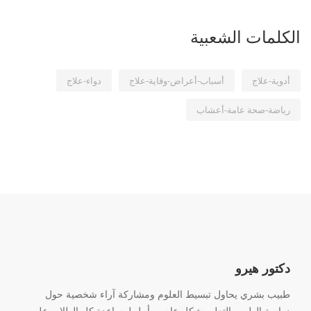
الكلمات الشعبية
أدوية-علاج
أسباب-أعراض-وقاية-علاج
دواء-علاج
رياضة-صحة عامة-أعشاب
دكتور هيرو
طبيب بشري يحاول تبسيط العلوم ومشاركة آراء شخصية حول