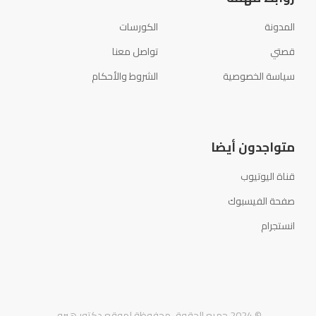
المدونة
الكورسات
قصتي
تواصل معنا
سياسة الخصوصية
الشروط والأحكام
متواجدون أيضا
قناة اليوتيوب
صفحة الفيسبوك
انستجرام
© 2024 جميع الحقوق محفوظة لموقع دكتور هيرو.