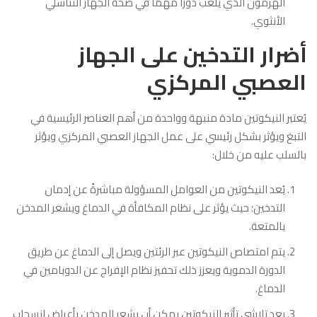
الهرمون الذي يلعب دورًا مهمًا في صحة الجهاز التناسلي
الأنثوي.
أضرار التدخين على الجهاز
العصبي المركزي
يُعتبر النيكوتين مادة منبهة وواحدة من أهم العناصر الرئيسية في
التبغ ويؤثر بشكل رئيسي على عمل الجهاز العصبي المركزي ويؤثر
بالسلب عليه من خلال:
يُعد النيكوتين من العوامل المسؤولة مباشرةً عن إدمان
التدخين؛ حيث يؤثر على نظام المكافأة في الدماغ ويشعر المدخن
بالمتعة.
يتم امتصاص النيكوتين عبر الرئتين ويصل إلى الدماغ عن طريق
الدورة الدموية ويعزز ذلك تحفيز نظام الإفراج عن الدوبامين في
الدماغ.
بعد تلاشي تأثير النيكوتين يمكن أن يشعر المدخن بأعراض انسحاب