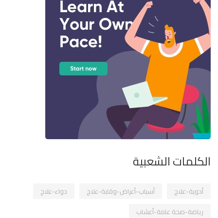
الكلمات الشعبية
أدوية-علاج
أسباب-أعراض-وقاية-علاج
دواء-علاج
رياضة-صحة عامة-أعشاب