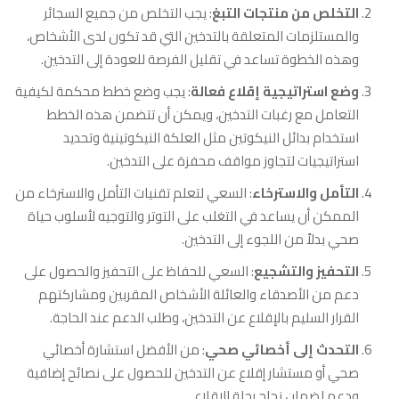
التخلص من منتجات التبغ
: يجب التخلص من جميع السجائر
والمستلزمات المتعلقة بالتدخين التي قد تكون لدى الأشخاص،
وهذه الخطوة تساعد في تقليل الفرصة للعودة إلى التدخين.
وضع استراتيجية إقلاع فعالة
: يجب وضع خطط محكمة لكيفية
التعامل مع رغبات التدخين، ويمكن أن تتضمن هذه الخطط
استخدام بدائل النيكوتين مثل العلكة النيكوتينية وتحديد
استراتيجيات لتجاوز مواقف محفزة على التدخين.
التأمل والاسترخاء
: السعي لتعلم تقنيات التأمل والاسترخاء من
الممكن أن يساعد في التغلب على التوتر والتوجيه لأسلوب حياة
صحي بدلاً من اللجوء إلى التدخين.
التحفيز والتشجيع
: السعي للحفاظ على التحفيز والحصول على
دعم من الأصدقاء والعائلة الأشخاص المقربين ومشاركتهم
القرار السليم بالإقلاع عن التدخين، وطلب الدعم عند الحاجة.
التحدث إلى أخصائي صحي
: من الأفضل استشارة أخصائي
صحي أو مستشار إقلاع عن التدخين للحصول على نصائح إضافية
ودعم لضمان نجاح رحلة الإقلاع.