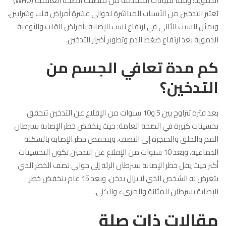
الدموية؛ وفقًا للبيانات المقدمة من منظمة الصحة العالمية (WHO)
يُعتبر التدخين من الأسباب المباشرة لحوالي عشرة أمراض قلب وشرايين،
ويمثل السبب الثاني في ارتفاع نسب الإصابة بأمراض القلب والأوعية
الدموية بعد ارتفاع ضغط الدم وتطوير أضرار التدخين.
كم مدة تعافي الجسم من
التدخين؟
بعد فترة تتراوح بين 5 و10 سنوات من الإقلاع عن التدخين تتحقق
تحسينات كبيرة في الصحة العامة؛ حيث ينخفض خطر الإصابة بسرطان
الفم والحلق والحنجرة إلى النصف، وينخفض خطر الإصابة بالسكتة
الدماغية، وبعد 10 سنوات من الإقلاع عن التدخين تكون التحسينات
أكبر حيث يقل خطر الإصابة بسرطان الرئة إلى حوالي نصف الخطر الذي
يتعرض له الشخص الذي لا يزال يدخن، وبعد 15 عام ينخفض خطر
الإصابة بسرطان المثانة والمريء والكلى.
مقالات ذات صلة