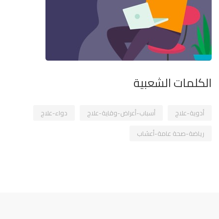
الكلمات الشعبية
أدوية-علاج
أسباب-أعراض-وقاية-علاج
دواء-علاج
رياضة-صحة عامة-أعشاب