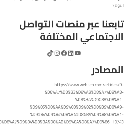
النوم؟
تابعنا عبر منصات التواصل
الاجتماعي المختلفة
المصادر
https://www.webteb.com/articles/9-
%D8%A7%D8%B3%D8%A8%D8%A7%D8%A8-
%D8%BA%D9%8A%D8%B1-
%D9%85%D8%AA%D9%88%D9%82%D8%B9%D8%A9-
%D9%84%D9%84%D8%B4%D8%B9%D9%88%D8%B1-
8%D8%A7%D9%84%D8%BA%D8%AB%D9%8A%D8%A7%D9%86_19743