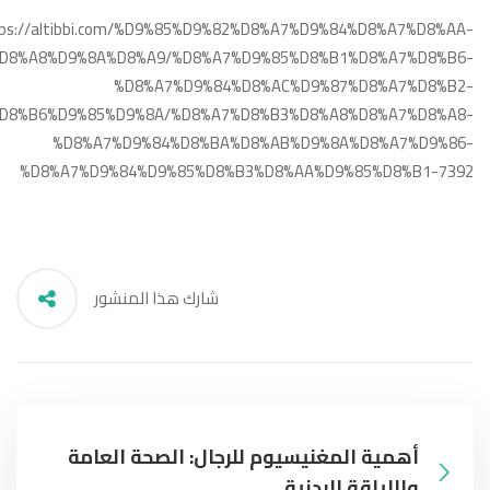
tps://altibbi.com/%D9%85%D9%82%D8%A7%D9%84%D8%A7%D8%AA-
D8%A8%D9%8A%D8%A9/%D8%A7%D9%85%D8%B1%D8%A7%D8%B6-
%D8%A7%D9%84%D8%AC%D9%87%D8%A7%D8%B2-
D8%B6%D9%85%D9%8A/%D8%A7%D8%B3%D8%A8%D8%A7%D8%A8-
%D8%A7%D9%84%D8%BA%D8%AB%D9%8A%D8%A7%D9%86-
%D8%A7%D9%84%D9%85%D8%B3%D8%AA%D9%85%D8%B1-7392
شارك هذا المنشور
أهمية المغنيسيوم للرجال: الصحة العامة
واللياقة البدنية