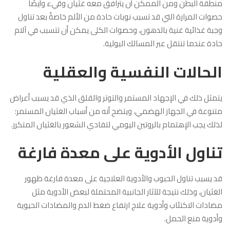
منطقة البطن ومن الممكن أن يترافق معه غثيان وقيء وأيضًا
حصوات المرارة التي قد تسبب نوبات حادة من الألم خاصةً بعد تناول
وجبة غذائية غنية بالدهون، وحصوات الكلى يمكن أن تتسبب في آلام
حادة عندما تنتقل عبر المسالك البولية.
الحالات النفسية والعقلية
يتمثل ذلك في الإجهاد المستمر والتوتر والقلق الذي قد يسبب أعراض
متنوعة في الجهاز الهضمي، ويتضح أنه من أسباب الغثيان المستمر؛
لذلك يجب الإهتمام بالروتين اليومي لتفادي الشعور بالغثيان المتكرر.
تناول الأدوية على معدة فارغة
قد يسبب تناول الحبوب والأدوية العلاجية على معدة فارغة ظهور
الغثيان، وذلك نتيجة للآثار الجانبية المحتملة لبعض الأدوية مثل
مضادات الاكتئاب وأدوية علاج ارتفاع ضغط الدم والمضادات الحيوية
وأدوية منع الحمل.