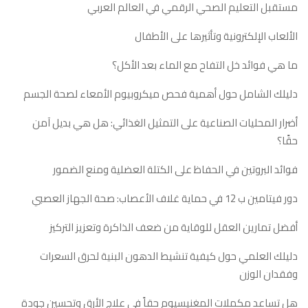
مستقبل التعليم الصحي الرقمي في العالم العربي
الألعاب الإلكترونية وتأثيرها على الأطفال
ما هي فوائد خل التفاح مع الماء بعد الأكل؟
دليلك الشامل حول أهمية فحص ميكروبيوم الأمعاء لصحة الجسم
أضرار المحليات الصناعية على التمثيل الغذائي: هل هي بديل آمن
حقًا؟
فوائد البروتين في الحفاظ على الكتلة العضلية ومنع الضمور
دور فيتامين ب 12 في حماية غلاف الأعصاب: صحة الجهاز العصبي
أفضل تمارين العقل للوقاية من ضعف الذاكرة وتعزيز التركيز
دليلك العلمي حول كيفية تنشيط الدهون البنية لحرق السعرات
وفقدان الوزن
هل تساعد مكملات المغنيسيوم حقاً في علاج الأرق وتحسين جودة