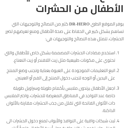
الأطفال من الحشرات
يوفر الموقع الطبي
كثير من النصائح والتوجيهات التي
DR-HERO
تساهم بشكل كبير في الحفاظ على صحة الأطفال ومنع تعرضهم لضرر
الحشرات، تتمثل هذه النصائح والتوجيهات في:
استخدم مضادات الحشرات المصممة بشكل خاص للأطفال والتي
تحتوي على مكونات طبيعية مثل زيت اللافندر أو زيت النعناع.
اتبع التعليمات الموجودة على العبوة بعناية وتجنب وضع المنتج
على اليدين أو الوجه لتجنب دخول المنتج إلى الفم أو العينين.
اجعل الأطفال يرتدون ملابس بأكمام طويلة وسراويل طويلة
خاصة عند التواجد في المناطق المعرضة للحشرات، واختر الملابس
ذات الألوان الفاتحة التي تقلل من جذب الحشرات مقارنة بالألوان
الداكنة.
ثبت شبكات واقية على النوافذ والأبواب لمنع دخول الحشرات الى