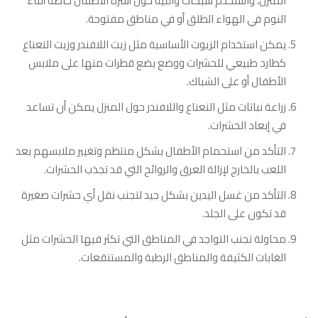
المنزل، واستخدم شبكات واقية حول أسرة الأطفال خاصةً أثناء
النوم في الهواء الطلق أو في مناطق مفتوحة.
يمكن استخدام الزيوت الأساسية مثل زيت اللافندر وزيت النعناع
كطارد طبيعي للحشرات ووضع بضع قطرات منها على ملابس
الأطفال أو على الشباك.
زراعة نباتات مثل النعناع واللافندر حول المنزل يمكن أن تساعد
في إبعاد الحشرات.
التأكد من استحمام الأطفال بشكل منتظم وتغيير ملابسهم بعد
اللعب بالخارج لإزالة العرق والروائح التي قد تجذب الحشرات.
التأكد من غسل اليدين بشكل جيد لتجنب نقل أي حشرات صغيرة
قد تكون على الجلد.
محاولة تجنب التواجد في المناطق التي تكثر فيها الحشرات مثل
الغابات الكثيفة والمناطق الرطبة والمستنقعات.