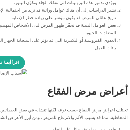
ويؤدي تدمير هذه البروتينات إلى تفكك الجلد وتكوّن البثور.
تشير الدراسات إلى أن هناك عوامل وراثية قد تزيد من احتمالية الإ
تاريخ عائلي للمرض قد يكون مؤشر على زيادة خطر الإصابة.
بعض العوامل البيئية قد تحفّز ظهور المرض لدى الأشخاص المهيئين 
المضادات الحيوية.
العدوى الفيروسية أو البكتيرية التي قد تؤثر على استجابة الجهاز ا
بيئات العمل.
اقرأ أيضا ع
أعراض مرض الفقاع
تختلف أعراض مرض الفقاع حسب نوعه لكنها تتشابه في بعض الخصائص الع
المخاطية، مما قد يسبب الألم والانزعاج للمريض، ومن أبرز الأعراض الشائ
ظهور بثور مملوءة بسائل على الجلد