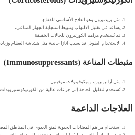
الكورتيكوستيرويدات (Corticosteroids)
مثل بريدنيزون وهو العلاج الأساسي للفقاع.
يساعد في تقليل الالتهاب وتثبيط استجابة الجهاز المناعي.
قد تُستخدم مراهم الكورتيزون للحالات الخفيفة.
الاستخدام الطويل قد يسبب آثارًا جانبية مثل هشاشة العظام وزيادة 
مثبطات المناعة (Immunosuppressants)
مثل آزاثيوبرين، وميكوفينولات موفيتيل
تُستخدم لتقليل الحاجة إلى جرعات عالية من الكورتيكوستيرويدات.
العلاجات الداعمة
استخدام مراهم المضادات الحيوية لمنع العدوى في المناطق المصا
تجنب الحك أو التعرض للإصابات التي قد تؤدي إلى تفاقم التقرحات