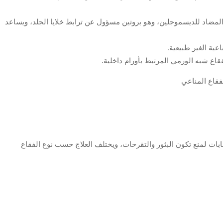
م إجراء فحص دم للكشف عن الأجسام المضادة الذاتية مثل IgG المضاد للديسموجلين، وهو بروتين مسؤول عن ترابط خلايا الجلد، ويساعد
عية الغير طبيعية.
قاع شبه الورمي المرتبط بأورام داخلية.
بات لمنع تكون البثور والتقرحات، ويختلف العلاج حسب نوع الفقاع