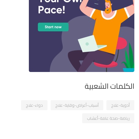
الكلمات الشعبية
أدوية-علاج
أسباب-أعراض-وقاية-علاج
دواء-علاج
رياضة-صحة عامة-أعشاب