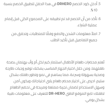
أدخل كود الخصم
DRHERO
في هذا الحقل لتطبيق الخصم بنسبة
10%.
تأكد من أن الخصم قد تم تطبيقه على المجموع الكلي قبل إتمام
عملية الشراء.
املأ معلومات الشحن والدفع وفقًا للمتطلبات، وتحقق من
جميع التفاصيل قبل تأكيد الطلب.
تُعتبر محضرات طعام الأطفال استثمار كبير لكل أم وأب يهتمان بصحة
طفلهما، ومن خلال اختيار الجهاز المناسب يمكنك توفير وجبات طازجة
وصحية بسهولة وسرعة، مما يساهم في نمو وتطور طفلك بشكل
سليم، احرص على اختيار محضر طعام يلبي احتياجاتك ويكون آمن
وسهل الاستخدام لضمان تجربة ممتعة ومريحة في تحضير الطعام
لطفلك؛ تابع الموقع الطبي
DR-HERO
للتعرف على معلومات طبية
بشكل يومي.