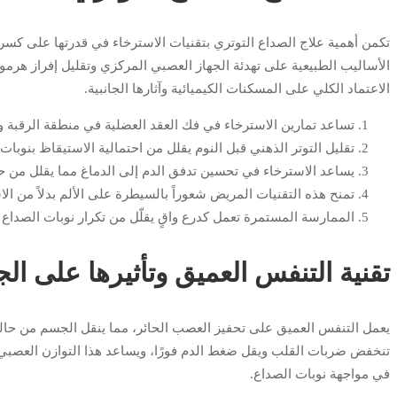
تكمن أهمية علاج الصداع التوتري بتقنيات الاسترخاء في قدرتها على كسر
الأساليب الطبيعية على تهدئة الجهاز العصبي المركزي وتقليل إفراز هرمو
الاعتماد الكلي على المسكنات الكيميائية وآثارها الجانبية.
تساعد تمارين الاسترخاء في فك العقد العضلية في منطقة الرقبة و
تقليل التوتر الذهني قبل النوم يقلل من احتمالية الاستيقاظ بنوبا
يساعد الاسترخاء في تحسين تدفق الدم إلى الدماغ مما يقلل من ح
تمنح هذه التقنيات المريض شعوراً بالسيطرة على الألم بدلاً من ال
الممارسة المستمرة تعمل كدرع واقٍ يقلّل من تكرار نوبات الصداع و
تقنية التنفس العميق وتأثيرها على ال
يعمل التنفس العميق على تحفيز العصب الحائر، مما ينقل الجسم من حالة 
تنخفض ضربات القلب ويقل ضغط الدم فورًا، ويساعد هذا التوازن العصبي ف
في مواجهة نوبات الصداع.