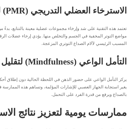
الاسترخاء العضلي التدريجي (PMR) لفك تشنجات الرقبة
تعتمد هذه التقنية على شد وإرخاء مجموعات عضلية معينة بالتتابع، بدءً من
مواضع التوتر المخفية في الجسم والتخلص منها. يؤدي إرخاء عضلات الرقب
المسبب الرئيسي لآلام الصداع التوتري المزعجة.
التأمل الواعي (Mindfulness) لتقليل حدة الألم
يركز التأمل الواعي على حضور الذهن في اللحظة الحالية دون إطلاق أحكام ع
يغير استجابة الجهاز العصبي للإشارات المؤلمة، وتساهم هذه الممارسة 
بالصداع ويرفع من قدرة الفرد على التحمل.
ممارسات يومية لتعزيز نتائج الاس