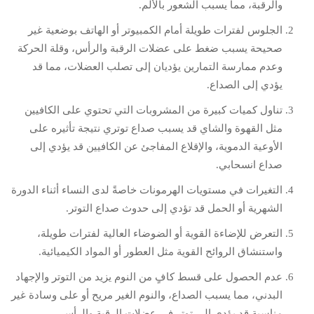
والرقبة، مما يسبب الشعور بالألم.
الجلوس لفترات طويلة أمام الكمبيوتر أو الهاتف بوضعية غير
صحيحة يسبب ضغط على عضلات الرقبة والرأس، وقلة الحركة
وعدم ممارسة التمارين يؤديان إلى تصلب العضلات، مما قد
يؤدي إلى الصداع.
تناول كميات كبيرة من المشروبات التي تحتوي على الكافيين
مثل القهوة والشاي قد يسبب صداع توتري نتيجة تأثيره على
الأوعية الدموية، والإقلاع المفاجئ عن الكافيين قد يؤدي إلى
صداع انسحابي.
التغيرات في مستويات الهرمونات خاصةً لدى النساء أثناء الدورة
الشهرية أو الحمل قد تؤدي إلى حدوث صداع التوتر.
التعرض للإضاءة القوية أو الضوضاء العالية لفترات طويلة،
واستنشاق الروائح القوية مثل العطور أو المواد الكيميائية.
عدم الحصول على قسط كافٍ من النوم يزيد من التوتر والإجهاد
البدني، مما يسبب الصداع، والنوم الغير مريح أو على وسادة غير
مناسبة قد يؤدي إلى توتر في عضلات الرقبة والرأس.