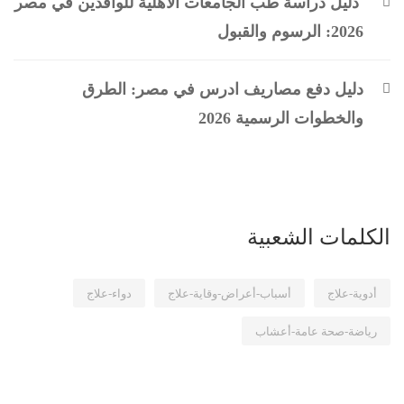
دليل دراسة طب الجامعات الأهلية للوافدين في مصر
2026: الرسوم والقبول
دليل دفع مصاريف ادرس في مصر: الطرق
والخطوات الرسمية 2026
الكلمات الشعبية
أدوية-علاج
أسباب-أعراض-وقاية-علاج
دواء-علاج
رياضة-صحة عامة-أعشاب