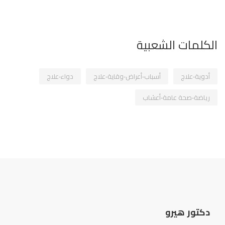
الكلمات الشعبية
أدوية-علاج
أسباب-أعراض-وقاية-علاج
دواء-علاج
رياضة-صحة عامة-أعشاب
دكتور هيرو