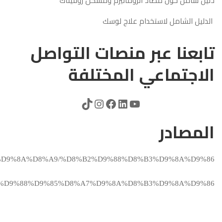
دليل شامل حول مضاد الروماتيزم ومسكن روفيناك
الدليل الشامل لاستخدام علاج لوسك
تابعنا عبر منصات التواصل
الاجتماعي المختلفة
المصادر
9%88%D9%8A%D8%A9/%D8%B2%D9%88%D8%B3%D9%8A%D9%86
8%B1%D9%88%D9%85%D8%A7%D9%8A%D8%B3%D9%8A%D9%86