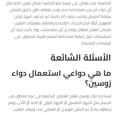
البكتيرية، حيث يعمل على تثبيط نمو البكتيريا بشكل قوي، لكنه مثل
أي دواء آخر يجب استخدامه بحذر وتحت إشراف طبي دقيق لضمان
سلامة المريض وتجنب حدوث آثار جانبية غير مرغوب فيها، ومن
الضروري أيضًا اتباع الجرعات المُحددة والالتزام بتعليمات الطبيب
لضمان العلاج الفعّال وتفادي أي مضاعفات، وإذا كانت لديك أي
استفسارات حول كيفية استخدامه استشر طبيبك للحصول على
الإرشادات الصحيحة.
الأسئلة الشائعة
ما هي دواعي استعمال دواء
زوسين؟
يُستخدم دواء زوسين لعلاج العدوى البكتيرية في عدة مناطق من
الجسم مثل الجهاز التنفسي أو الجهاز البولي أو الجلد أو الأذن، ويتم
إعطاؤه عادةً عبر الحقن الوريدي أو العضلي تحت إشراف الطبيب.