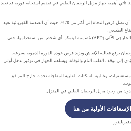
أتي أهمية جهاز مزيل الرجفان القلبي في تقديم استجابة فورية قد تعيد
عند استخدام الجهاز خلال الدقائق الأولى من السكتة القلبية، يمكن أن تصل فرص النجاة إلى أكثر من 70%، حيث أن الصدمة الكهربائية تعيد
قاع الطبيعي.
سهل الاستخدام في الأماكن العامة، حيث أن أجهزة مزيل الرجفان الخارجي الآلي (AED) مُصممة ليتمكن أي شخص من استخدامها، حتى
ؤدي إلى توقف القلب التام والوفاة، ويساهم الجهاز في توفير تدخل أولي
مستشفيات، وغالبية السكتات القلبية المفاجئة تحدث خارج المرافق
موت.
ون من وجود مزيل الرجفان القلبي في المنزل.
إسعافات الأولية من هنا