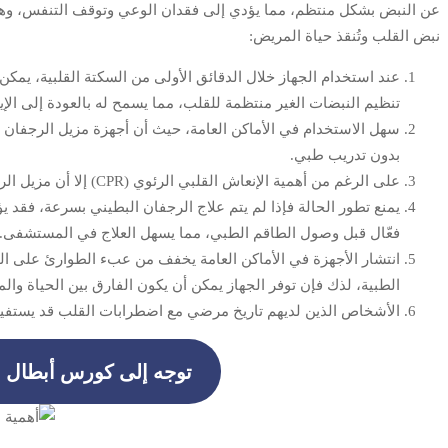
عن النبض بشكل منتظم، مما يؤدي إلى فقدان الوعي وتوقف التنفس، وهنا ت
نبض القلب وتُنقذ حياة المريض:
تنظيم النبضات الغير منتظمة للقلب، مما يسمح له بالعودة إلى الإي
بدون تدريب طبي.
على الرغم من أهمية الإنعاش القلبي الرئوي (CPR) إلا أن مزيل الرجفان يرفع فعالية الإنعاش ويزيد فرص عودة الدورة الدموية بسرعة.
يمنع تطور الحالة فإذا لم يتم علاج الرجفان البطيني بسرعة، فقد ي
فعّال قبل وصول الطاقم الطبي، مما يسهل العلاج في المستشفى.
انتشار الأجهزة في الأماكن العامة يخفف من عبء الطوارئ على ال
الطبية، لذك فإن توفر الجهاز يمكن أن يكون الفارق بين الحياة وال
الأشخاص الذين لديهم تاريخ مرضي مع اضطرابات القلب قد يستفيد
توجه إلى كورس أبطال ال