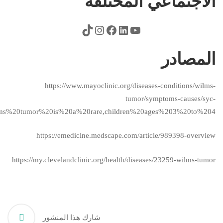
الاجتماعي المختلفة
المصادر
https://www.mayoclinic.org/diseases-conditions/wilms-
tumor/symptoms-causes/syc-
lms%20tumor%20is%20a%20rare,children%20ages%203%20to%204.
https://emedicine.medscape.com/article/989398-overview
https://my.clevelandclinic.org/health/diseases/23259-wilms-tumor
شارك هذا المنشور