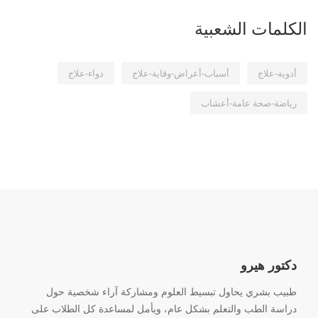
الكلمات الشعبية
أدوية-علاج
أسباب-أعراض-وقاية-علاج
دواء-علاج
رياضة-صحة عامة-أعشاب
دكتور هيرو
طبيب بشري يحاول تبسيط العلوم ومشاركة آراء شخصية حول
دراسة الطب والتعلم بشكل عام، ويأمل لمساعدة كل الطلاب على