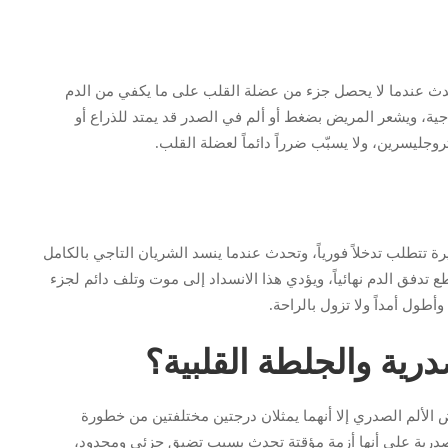
وتحدث عندما لا يحصل جزء من عضلة القلب على ما يكفي من الدم
ية، ويشعر المريض بضغط أو ألم في الصدر قد يمتد للذراع أو
تروجليسرين، ولا يسبّب ضرراً دائماً لعضلة القلب.
رة تتطلب تدخلاً فورياً، وتحدث عندما ينسد الشريان التاجي بالكامل
 تدفق الدم نهائياً، ويؤدي هذا الانسداد إلى موت وتلف دائم لجزء
ول أمداً ولا تزول بالراحة.
رية والجلطة القلبية؟
 الألم الصدري إلا أنهما يمثلان درجتين مختلفتين من خطورة
لصدرية على أنها أزمة مؤقتة تحدث بسبب تضيق جزئي ومحدود،