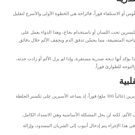
أو الاستلقاء فوراً، فالراحة هي الخطوة الأولى والأسرع لتقليل
 يتم تناول حبة النيتروجليسرين تحت اللسان أو باستخدام بخاخ، وهذا الدواء يعمل على
تاجية المتضيقة، مما يحسّن تدفق الدم ويخفف الألم خلال دقائق
عة الأولى، فهذا يؤكد أنها ذبحة صدرية مستقرة، وإذا لم يزل الألم أو زادت حدته،
لتوجه للطوارئ فوراً.
لبية
إذا لم يكن هناك حساسية سابقة، يُنصح بمضغ جرعة أسبرين (غالباً 300 ملغ) فوراً، إذ يساعد الأسبرين على تكسير الجلطة
 الألم، لكنه لن يحل المشكلة الأساسية وهي الانسداد الكامل.
في هذا الإجراء يتم إدخال أنبوب إلى الشريان المسدود، وإزالة