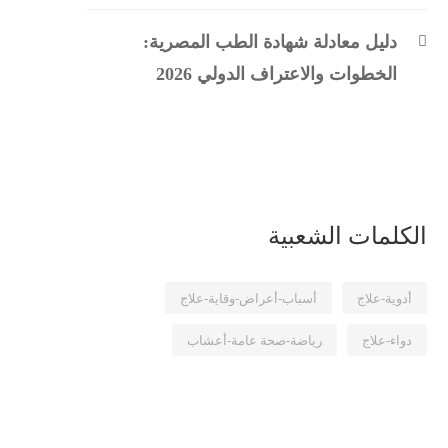
دليل معادلة شهادة الطب المصرية:
الخطوات والاعتراف الدولي 2026
الكلمات الشعبية
أدوية-علاج
أسباب-أعراض-وقاية-علاج
دواء-علاج
رياضة-صحة عامة-أعشاب