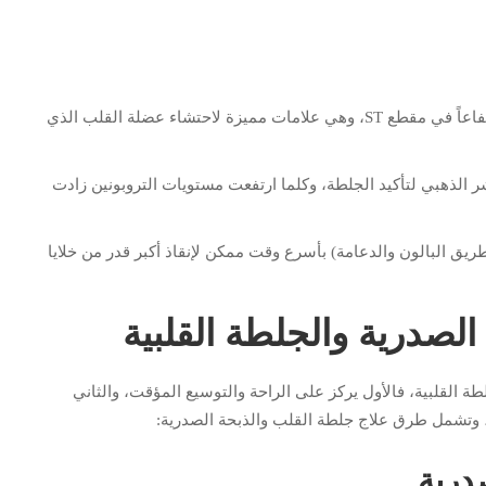
تخطيط القلب (ECG/EKG): يظهر موجة Q جديدة أو ارتفاعاً في مقطع ST، وهي علامات مميزة لاحتشاء عضلة القلب الذي
ؤشر الذهبي لتأكيد الجلطة، وكلما ارتفعت مستويات التروبونين زادت
ريق البالون والدعامة) بأسرع وقت ممكن لإنقاذ أكبر قدر من خلايا
الصدرية والجلطة القلبية
طة القلبية، فالأول يركز على الراحة والتوسيع المؤقت، والثاني
 وتشمل طرق علاج جلطة القلب والذبحة الصدرية:
درية