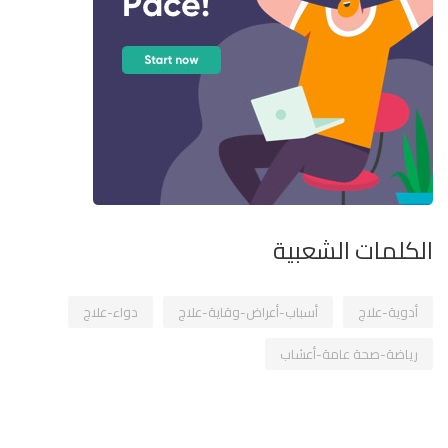
الكلمات الشعبية
أدوية-علاج
أسباب-أعراض-وقاية-علاج
دواء-علاج
رياضة-صحة عامة-أعشاب