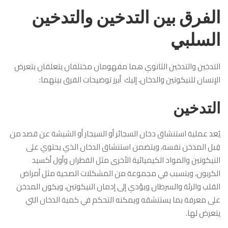
الفرق بين التدخين والتدخين
السلبي
التدخين والتدخين الثانوي هما مفهومان مختلفان يتعلقان بتعرض
الإنسان للنيكوتين والدخان، إليك أبرز توضيحات الفرق بينهما:
التدخين
يُعد عملية استنشاق دخان السجائر أو السيجار أو الشيشة عن قصد من
قِبل المدخن نفسه، ويتضمن استنشاق الدخان الذي يحتوي على
النيكوتين والمواد الكيميائية الأخرى مثل القطران وأول أكسيد
الكربون، ويتسبب في مجموعة من المشكلات الصحية مثل أمراض
القلب والرئة والسرطان ويؤدي إلى إدمان النيكوتين، ويكون المدخن
على معرفة بما يستنشقه ويمكنه التحكم في كمية الدخان التي
يتعرض لها.