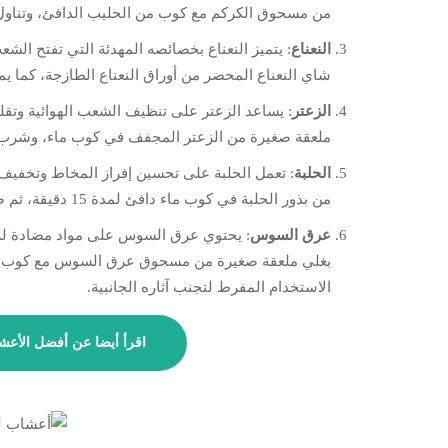
من مسحوق الكركم مع كوب من الحليب الدافئ، وتناول 
النعناع
:
يتميز النعناع بخصائصه المهدئة التي تفتح ال
شاي النعناع المحضر من أوراق النعناع الطازجة، كما يم
الزعتر
:
يساعد الزعتر على تنظيف الشعب الهوائية وتقل
ملعقة صغيرة من الزعتر المجفف في كوب ماء، وشرب 
الحلبة
: تعمل الحلبة على تحسين إفراز المخاط وتخفيف 
من بذور الحلبة في كوب ماء دافئ لمدة 15 دقيقة، ثم صفيها واشربها مرة في اليوم.
عرق السوس
:
يحتوي عرق السوس على مواد مضادة للال
بغلي ملعقة صغيرة من مسحوق عرق السوس مع كوب ما
الاستخدام المفرط لتجنب آثاره الجانبية.
اقرأ أيضا عن أفضل الأعش