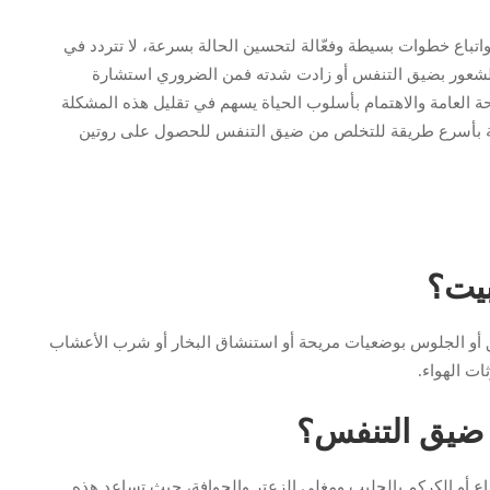
باع خطوات بسيطة وفعّالة لتحسين الحالة بسرعة، لا تتردد في
لشعور بضيق التنفس أو زادت شدته فمن الضروري استشارة
صحة العامة والاهتمام بأسلوب الحياة يسهم في تقليل هذه المشكلة
ية بأسرع طريقة للتخلص من ضيق التنفس للحصول على روتين
بيت؟
أو الجلوس بوضعيات مريحة أو استنشاق البخار أو شرب الأعشاب
ات الهواء.
 ضيق التنفس؟
 أو الكركم بالحليب ومغلي الزعتر والجوافة، حيث تساعد هذه