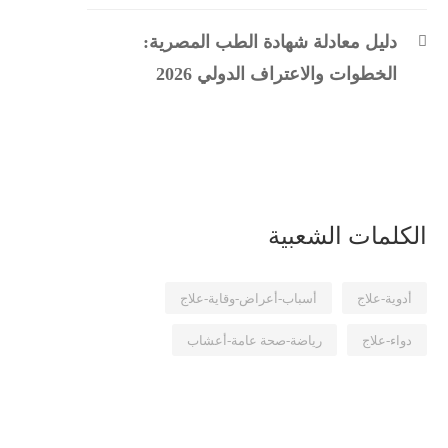
دليل معادلة شهادة الطب المصرية:
الخطوات والاعتراف الدولي 2026
الكلمات الشعبية
أدوية-علاج
أسباب-أعراض-وقاية-علاج
دواء-علاج
رياضة-صحة عامة-أعشاب