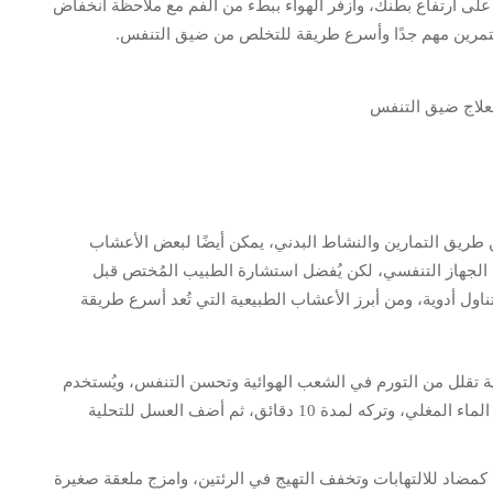
لى ارتفاع بطنك، وازفر الهواء ببطء من الفم مع ملاحظة انخفاض
يق التمارين والنشاط البدني، يمكن أيضًا لبعض الأعشاب
لجهاز التنفسي، لكن يُفضل استشارة الطبيب المُختص قبل
اول أدوية، ومن أبرز الأعشاب الطبيعية التي تُعد أسرع طريقة
ة تقلل من التورم في الشعب الهوائية وتحسن التنفس، ويُستخدم
عن طريق إضافة شرائح الزنجبيل الطازج إلى كوب من الماء المغلي، وتركه لمدة 10 دقائق، ثم أضف العسل للتحلية
كمضاد للالتهابات وتخفف التهيج في الرئتين، وامزج ملعقة صغيرة