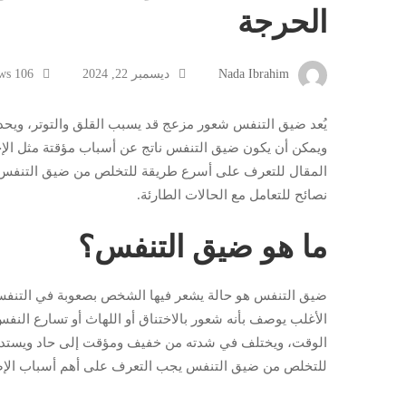
كيفية
الحرجة
علاج
Nada Ibrahim
ديسمبر 22, 2024
106 views
ضيق
يُعد ضيق التنفس شعور مزعج قد يسبب القلق والتوتر، ويح
التنفس
ويمكن أن يكون ضيق التنفس ناتج عن أسباب مؤقتة مثل الإجه
المقال للتعرف على أسرع طريقة للتخلص من ضيق التنفس 
في
نصائح للتعامل مع الحالات الطارئة.
الأوقات
ما هو ضيق التنفس؟
الحرجة
ضيق التنفس هو حالة يشعر فيها الشخص بصعوبة في التنفس أ
الأغلب يوصف بأنه شعور بالاختناق أو اللهاث أو تسارع ال
الوقت، ويختلف في شدته من خفيف ومؤقت إلى حاد ويستدع
للتخلص من ضيق التنفس يجب التعرف على أهم أسباب الإص