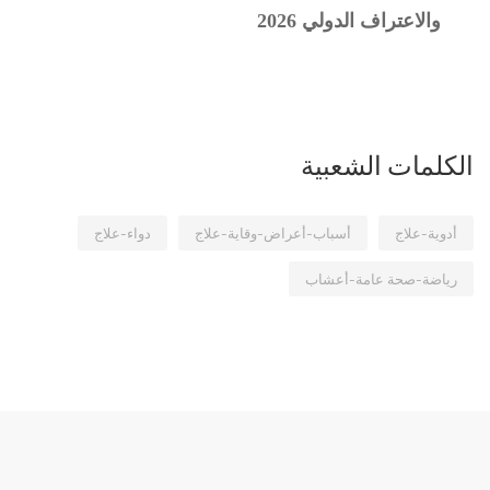
والاعتراف الدولي 2026
الكلمات الشعبية
أدوية-علاج
أسباب-أعراض-وقاية-علاج
دواء-علاج
رياضة-صحة عامة-أعشاب