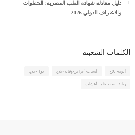
دليل معادلة شهادة الطب المصرية: الخطوات
والاعتراف الدولي 2026
الكلمات الشعبية
أدوية-علاج
أسباب-أعراض-وقاية-علاج
دواء-علاج
رياضة-صحة عامة-أعشاب