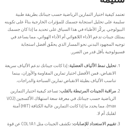
تعتمد كيفية اختيار التمارين الرياضية حسب جيناتك بطريقة طبية
سليمة على تحليل استجابة جسمك للمؤثرات الخارجية بناءً على تكوينه
البيولوجي. يركّز الأطباء في هذا السياق على تحديد ما إذا كان جسمك
يمتلك جينات تدعم الأداء اللاهوائي أم الأداء الهوائي، مما يساعد في
توجيه المجهود البدني نحو المسار الذي يحقّق أفضل استجابة
فسيولوجية بأقل قدر من الضرر.
تحليل نمط الألياف العضلية:
إذا كانت جيناتك تدعم الألياف سريعة
الانقباض، فمن الأفضل اختيار تمارين المقاومة والأوزان، بينما
تناسب الألياف بطيئة الانقباض تمارين السباحة والدراجات.
مراقبة الجينات المرتبطة بالقلب:
تساعد كيفية اختيار التمارين
الرياضية حسب جيناتك في معرفة سعة استهلاك الأكسجين (VO2
max)، مما يحدد ما إذا كانت التمارين عالية الكثافة (HIIT) آمنة
لقلبك أم لا.
تقييم الاستعداد للإصابات:
تكشف الجينات مثل COL1A1 عن قوة