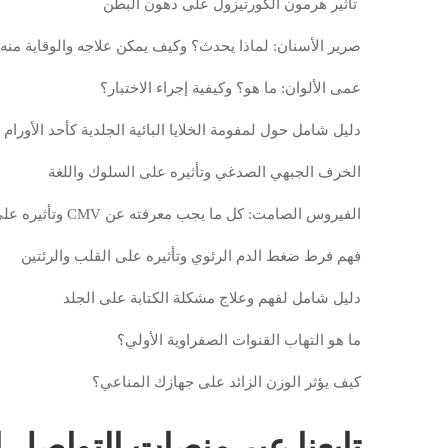
تأثير هرمون الكورتيزول على دهون البطن
صرير الأسنان: لماذا يحدث؟ وكيف يمكن علاجه والوقاية منه
عمى الألوان: ما هو؟ وكيفية إجراء الاختبار؟
دليل شامل حول لمفومة الخلايا البائية الجلدية كأحد الأورام ا
الخرف الجبهي الصدغي وتأثيره على السلوك واللغة
الفيروس الصامت: كل ما يجب معرفته عن CMV وتأثيره على صحتك
فهم فرط ضغط الدم الرئوي وتأثيره على القلب والرئتين
دليل شامل لفهم وعلاج مشكلة الكتابة على الجلد
ما هو التهاب القنوات الصفراوية الأولي؟
كيف يؤثر الوزن الزائد على جهازك المناعي؟
تابعنا عبر منصات التواصل 