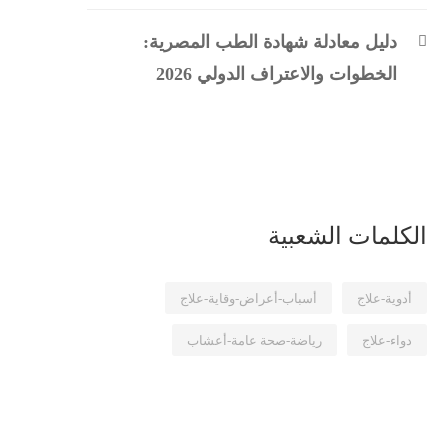
دليل معادلة شهادة الطب المصرية:
الخطوات والاعتراف الدولي 2026
الكلمات الشعبية
أدوية-علاج
أسباب-أعراض-وقاية-علاج
دواء-علاج
رياضة-صحة عامة-أعشاب