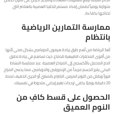
متوازنة يومياً لضمان إمداد مستمر للخلايا العصبية بالعناصر التي
تحتاجها بكفاءة.
ممارسة التمارين الرياضية
بانتظام
تُعدّ الرياضة من أهم طرق زيادة هرمون الدوبامين بشكل صحي لأنها
من أقوى المحفزات الطبيعية للدماغ، حيث تساهم في زيادة تدفق
الدم المحمل بالأكسجين إلى المراكز العصبية. عند ممارسة النشاط
البدني يفرز الجسم مزيجاً من الإندورفين والدوبامين، مما يحسن المزاج
فوراً ويقلل من التوتر المزمن. الالتزام بالمشي أو الجري الخفيف لمدة
20 دقيقة يوميًا يكفي لإحداث تغيير إيجابي ملحوظ في نفسيتك.
الحصول على قسط كافٍ من
النوم العميق