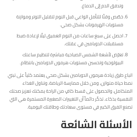
وتدفق الدم إلى الدماغ.
خصّص وقتًا للتأمل الواعي قبل النوم لتقليل التوتر وموازنة
مستويات الهرمونات بشكل صحي.
احصل على سبع ساعات من النوم العميق ليلًا لإعادة ضبط
مستقبلات الدوبامين في عقلك.
تعرّض لأشعة الشمس الصباحية مباشرة لتنظيم ساعتك
البيولوجية وتحسين مستويات هرمون الدوبامين بانتظام.
اتباع طرق زيادة هرمون الدوبامين بشكل صحي يعتمد كلياً على تبني
نمط حياة متوازن، ومن خلال ممارسة الرياضة، وتناول الغذاء
المتكامل، والحصول على قسط كافٍ من الراحة يمكنك تعزيز صحتك
النفسية بذكاء. تذكّر دائماً أن التغييرات الصغيرة المستمرة هي التي
تصنع الفرق الكبير في مستوى سعادتك وطاقتك اليومية.
الأسئلة الشائعة