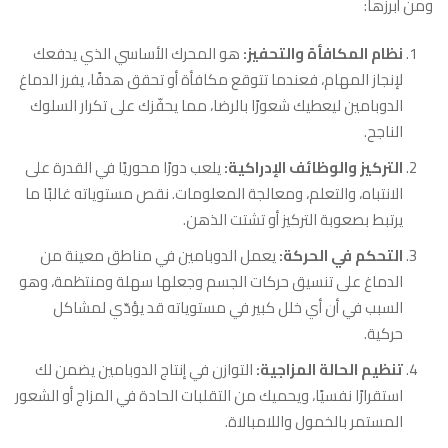
ومن أبرزها:
نظام المكافأة والتحفيز:
هو المحرك الأساسي الذي يدفعك
لإنجاز المهام، فعندما تتوقع مكافأة أو تحقق هدفًا، يفرز الدماغ
الدوبامين ليعطيك شعورًا بالرضا، مما يحفّزك على تكرار السلوك
الناجح.
التركيز والوظائف الإدراكية:
يلعب دورًا محوريًا في القدرة على
الانتباه، والتعلم، ومعالجة المعلومات. نقص مستوياته غالبًا ما
يرتبط بصعوبة التركيز أو تشتت الذهن.
التحكم في الحركة:
يعمل الدوبامين في مناطق معينة من
الدماغ على تنسيق حركات الجسم وجعلها سهلة ومنتظمة، وهو
السبب في أن أي خلل كبير في مستوياته قد يؤدّي لمشاكل
حركية.
تنظيم الحالة المزاجية:
التوازن في إنتاج الدوبامين يضمن لك
استقرارًا نفسيًا، ويحميك من التقلبات الحادة في المزاج أو الشعور
المستمر بالخمول واللامبالاة.