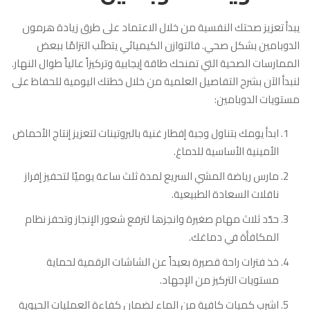
يبدأ تعزيز صحتك النفسية من خلال الاعتماد على طرق زيادة هرمون
الدوبامين بشكل صحي. فالتوازن الكيميائي يتطلّب التزامًا ببعض
الممارسات الصحية التي تمنحك طاقة إيجابية وتركيزاً عالياً طوال النهار.
لنبدأ الآن بشرح التفاصيل العلمية من خلال خطتك اليومية للحفاظ على
مستويات الدوبامين:
ابدأ يومك بتناول وجبة إفطار غنية بالبروتينات لتعزيز إنتاج الأحماض
الأمينية الأساسية للدماغ.
مارس رياضة المشي السريع لمدة ثلث ساعة يوميًا لتحفيز إفراز
ناقلات السعادة الطبيعية.
حدّد ثلاث مهام صغيرة وانجزها لترفع شعور الإنجاز وتحفز نظام
المكافأة في دماغك.
خذ فترات راحة قصيرة بعيداً عن الشاشات الرقمية لحماية
مستويات التركيز من الإجهاد.
اشرب كميات كافية من الماء لضمان كفاءة العمليات الحيوية