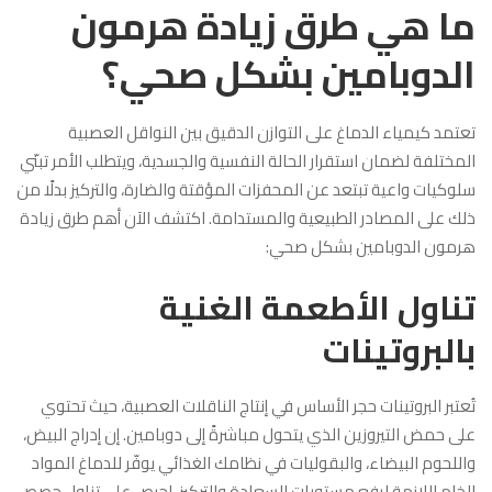
ما هي طرق زيادة هرمون
الدوبامين بشكل صحي؟
تعتمد كيمياء الدماغ على التوازن الدقيق بين النواقل العصبية
المختلفة لضمان استقرار الحالة النفسية والجسدية، ويتطلب الأمر تبنّي
سلوكيات واعية تبتعد عن المحفزات المؤقتة والضارة، والتركيز بدلًا من
ذلك على المصادر الطبيعية والمستدامة. اكتشف الآن أهم طرق زيادة
هرمون الدوبامين بشكل صحي:
تناول الأطعمة الغنية
بالبروتينات
تُعتبر البروتينات حجر الأساس في إنتاج الناقلات العصبية، حيث تحتوي
على حمض التيروزين الذي يتحول مباشرةً إلى دوبامين. إن إدراج البيض،
واللحوم البيضاء، والبقوليات في نظامك الغذائي يوفّر للدماغ المواد
الخام اللازمة لرفع مستويات السعادة والتركيز. احرص على تناول حصص