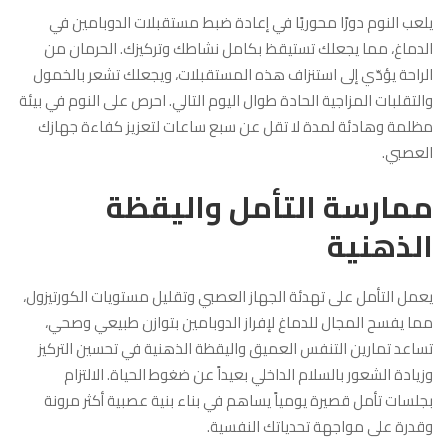
يلعب النوم دورًا محوريًا في إعادة ضبط مستقبلات الدوبامين في
الدماغ، مما يجعلك تستيقظ بكامل نشاطك وتركيزك. الحرمان من
الراحة يؤدّي إلى استنزاف هذه المستقبلات، ويجعلك تشعر بالخمول
والتقلبات المزاجية الحادة طوال اليوم التالي. احرص على النوم في بيئة
مظلمة وهادئة لمدة لا تقل عن سبع ساعات لتعزيز كفاءة جهازك
العصبي.
ممارسة التأمل واليقظة
الذهنية
يعمل التأمل على تهدئة الجهاز العصبي وتقليل مستويات الكورتيزول،
مما يفسح المجال للدماغ لإفراز الدوبامين بتوازن طبيعي وصحي،
تساعد تمارين التنفس العميق واليقظة الذهنية في تحسين التركيز
وزيادة الشعور بالسلام الداخلي بعيداً عن ضغوط الحياة. الالتزام
بجلسات تأمل قصيرة يومياً يساهم في بناء بنية عصبية أكثر مرونة
وقدرة على مواجهة تحدياتك النفسية.