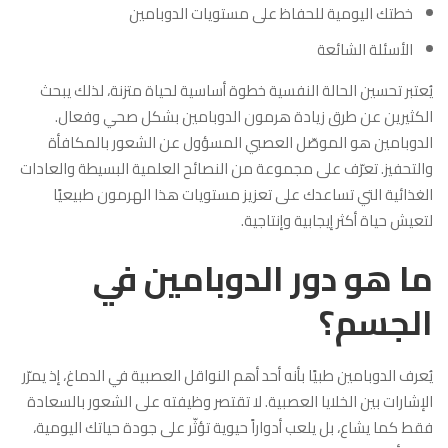
خطتك اليومية للحفاظ على مستويات الدوبامين
الأسئلة الشائعة
يُعتبر تحسين الحالة النفسية خطوة أساسية لحياة متزنة، لذلك يبحث
الكثيرين عن طرق زيادة هرمون الدوبامين بشكل صحي وفعال.
الدوبامين هو الموصّل العصبي المسؤول عن الشعور بالمكافأة
والتحفيز. تعرّف على مجموعة من النصائح العلمية البسيطة والعادات
الغذائية التي تساعدك على تعزيز مستويات هذا الهرمون طبيعيًا
لتعيش حياة أكثر إيجابية وإنتاجية.
ما هو دور الدوبامين في
الجسم؟
يُعرف الدوبامين طبيًا بأنه أحد أهم النواقل العصبية في الدماغ، إذ يمرّر
الإشارات بين الخلايا العصبية. لا تقتصر وظيفته على الشعور بالسعادة
فقط كما يشاع، بل يلعب أدواراً حيوية تؤثّر على جودة حياتك اليومية،