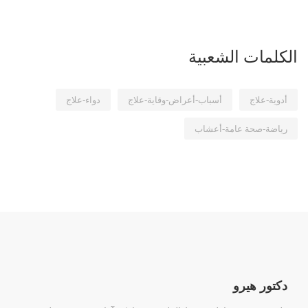
الكلمات الشعبية
أدوية-علاج
أسباب-أعراض-وقاية-علاج
دواء-علاج
رياضة-صحة عامة-أعشاب
دكتور هيرو