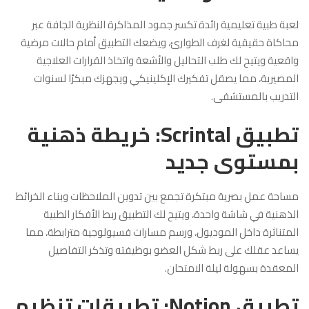
لعبة طبية تعليمية رائدة تكسر جمود المذاكرة النظرية الجافة عبر
محاكاة حقيقية لغرف الطوارئ، ويضعك التطبيق أمام حالات مرضية
واقعية ويتيح لك طلب التحاليل والأشعة واتخاذ القرارات العلاجية
المصيرية، مما يصقل تفكيرك الإكلينيكي ويجهزك مبكرًا لسنوات
التدريب بالمستشفى.
تطبيق Scrintal: خريطة ذهنية
بمستوى جديد
مساحة عمل بصرية مبتكرة تجمع بين تدوين الملاحظات وبناء الخرائط
الذهنية في شاشة واحدة، ويتيح لك التطبيق ربط الأفكار الطبية
المتناثرة داخل الموديول، ورسم مسارات فسيولوجية مترابطة، مما
يساعد عقلك على ربط شكل العضو بوظيفته وتذكر التفاصيل
المعقدة بسهولة ليلة الامتحان.
تطبيق Notion: تطبيقات تنظيم