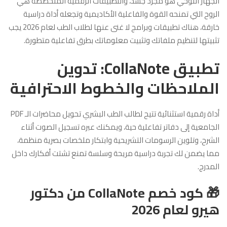
الجهاز اللوحي هو مجرد جسد، والتطبيقات الرقمية المتخصّصة هي
الروح التي تمنحه القوة والفاعلية الأكاديمية وتجعله أداة دراسية
خارقة، هناك تطبيقات وبرامج لا غنى عنها لطلاب الطب لعام 2026 يجب
تثبيتها لتنظيم ملفاتك وتثبيت معلوماتك بطرق تفاعلية متطورة.
تطبيق CollaNote: تدوين
الملاحظات والخطوط الاحترافية
أداة رقمية استثنائية تتيح لطالب الطب البشري تحويل محاضرات الـ PDF
الجامعية إلى دفاتر تفاعلية حية، ويمكنك عبره تسجيل الصوت أثناء
الشرح، وتلوين الرسومات التشريحية وابتكار ملخصات بصرية منظمة،
مما يضمن لك تجربة دراسية مريحة وسلسة تمنع تشتت أفكارك داخل
المدرج.
🎁 كود خصم CollaNote من دكتور
هيرو لعام 2026