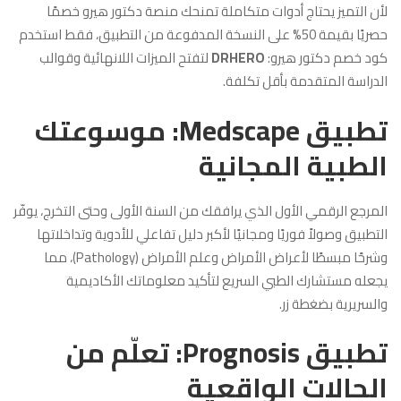
لأن التميز يحتاج أدوات متكاملة تمنحك منصة دكتور هيرو خصمًا
حصريًا بقيمة 50% على النسخة المدفوعة من التطبيق، فقط استخدم
كود خصم دكتور هيرو:
DRHERO
لتفتح الميزات اللانهائية وقوالب
الدراسة المتقدمة بأقل تكلفة.
تطبيق Medscape: موسوعتك
الطبية المجانية
المرجع الرقمي الأول الذي يرافقك من السنة الأولى وحتى التخرج، يوفّر
التطبيق وصولاً فوريًا ومجانيًا لأكبر دليل تفاعلي للأدوية وتداخلاتها
وشرحًا مبسطًا لأعراض الأمراض وعلم الأمراض (Pathology)، مما
يجعله مستشارك الطبي السريع لتأكيد معلوماتك الأكاديمية
والسريرية بضغطة زر.
تطبيق Prognosis: تعلّم من
الحالات الواقعية