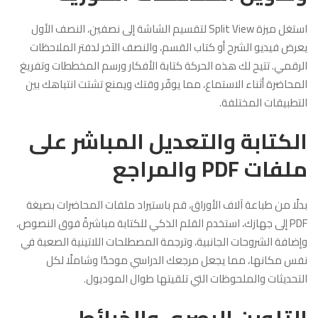
استغل ميزة Split View لتقسيم الشاشة إلى نصفين، النصف الأول
يعرض فيديو الشرح أو كتاب القسم، والنصف الآخر لدفتر الملاحظات
الرقمي. تتيح لك هذه الحركة كتابة الأفكار ورسم المخططات وتفريغ
المحاضرة أثناء الاستماع، مما يوفّر وقتك ويمنع تشتت انتباهك بين
التطبيقات المختلفة.
الكتابة والتعديل المباشر على
ملفات PDF والمراجع
بدلًا من طباعة آلاف الأوراق، قم باستيراد ملفات المحاضرات بصيغة
PDF إلى جهازك، استخدم القلم الذكي للكتابة مباشرةً فوق النصوص،
وإضافة الشروحات الجانبية، وترجمة المصطلحات اللاتينية الصعبة في
نفس مكانها، مما يجعل مرجعك الدراسي موحدًا وشاملًا لكل
التحديثات والملحوظات التي تلقيتها طوال الموديول.
التلوين البصري والخرائط