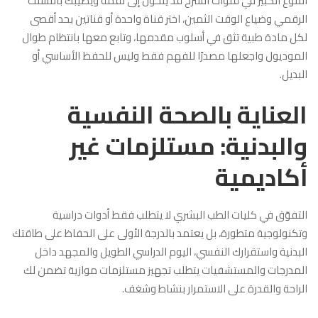
التنوّع الكبير في قنوات الشرح قد يتحول إلى نقمة ويصيبك بالتشتت
الرقمي وضياع الوقت الثمين، اختر قناة واحدة أو قناتين بحد أقصى
لكل مادة طبية تثق في أسلوب مقدمها، وتابع معها بانتظام طوال
الموديول واجعلها مصدرًا للفهم فقط وليس للحفظ الأساسي أو
البديل.
العناية بالصحة النفسية
والبدنية: مستلزمات غير
أكاديمية
التفوّق في كليات الطب البشري لا يتطلب فقط أدوات دراسية
وتكنولوجية متطورة، بل يعتمد بالدرجة الأولى على الحفاظ على طاقتك
البدنية واستقرارك النفسي، اليوم الدراسي الطويل والمجهد داخل
المدرجات والمستشفيات يتطلب تجهيز مستلزمات موازية تضمن لك
الراحة والقدرة على الاستمرار بنشاط وشغف.