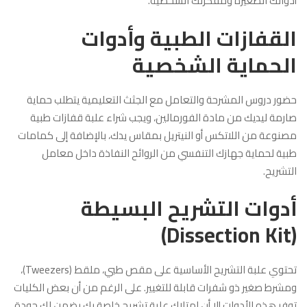
أدواتك الصغيرة ومفكرتك الشخصية.
القفازات الطبية وأدوات
الحماية الشخصية
حضور دروس المشرحة والتعامل مع الجثث التعليمية يتطلب حماية
صارمة ليديك من مادة الفورمالين، ويجب شراء علبة قفازات طبية
مصنوعة من اللاتكس أو النيتريل بمقاس يدك، بالإضافة إلى كمامات
طبية لحماية جهازك التنفسي من الروائح النفاذة داخل معامل
التشريح.
أدوات التشريح البسيطة
(Dissection Kit)
تحتوي علبة التشريح الأساسية على مقص طبي، ملقط (Tweezers)،
ومشرط صغير ذو شفرات قابلة للتغيير. على الرغم من أن بعض الكليات
توفر هذه الأدوات إلا أن امتلاك علبة تشريح خاصة بك يضمن لك جودة