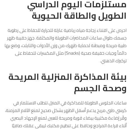
مستلزمات اليوم الدراسي
الطويل والطاقة الحيوية
احرص على اقتناء زجاجة مياه رياضية عازلة للحرارة للحفاظ على رطوبة
جسمك طوال ساعات المحاضرات الطويلة والمكثفة. جهز حقيبة ظهر
طبية مريحة ومبطنة لحماية ظهرك من وزن الأدوات والتابلت، وضع بها
دائماً وجبات خفيفة صحية (Snacks) مثل المكسرات للحفاظ على
تركيزك الذهني.
بيئة المذاكرة المنزلية المريحة
وصحة الجسم
ساعات الجلوس الطويلة للمذاكرة في المنزل تتطلب الاستثمار في
كرسي طبي مريح يدعم أسفل الظهر بشكل صحيح لمنع الآلام المزمنة،
وفّر إضاءة مكتبية بيضاء قوية ومريحة للعين لمنع الإجهاد البصري
أثناء قراءة المراجع وحافظ على تنظيم مكتبك ليبقى عقلك صافيًا