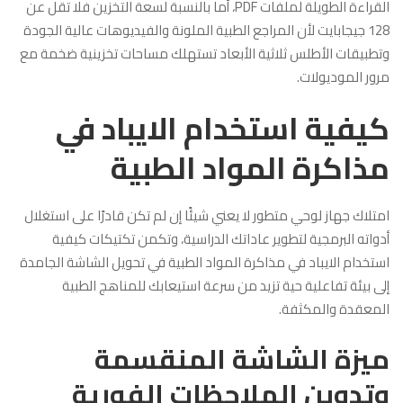
القراءة الطويلة لملفات PDF، أما بالنسبة لسعة التخزين فلا تقل عن
128 جيجابايت لأن المراجع الطبية الملونة والفيديوهات عالية الجودة
وتطبيقات الأطلس ثلاثية الأبعاد تستهلك مساحات تخزينية ضخمة مع
مرور الموديولات.
كيفية استخدام الايباد في
مذاكرة المواد الطبية
امتلاك جهاز لوحي متطور لا يعني شيئًا إن لم تكن قادرًا على استغلال
أدواته البرمجية لتطوير عاداتك الدراسية، وتكمن تكتيكات كيفية
استخدام الايباد في مذاكرة المواد الطبية في تحويل الشاشة الجامدة
إلى بيئة تفاعلية حية تزيد من سرعة استيعابك للمناهج الطبية
المعقدة والمكثفة.
ميزة الشاشة المنقسمة
وتدوين الملاحظات الفورية