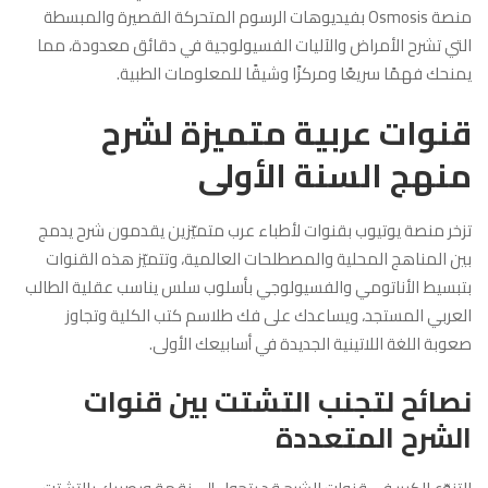
منصة Osmosis بفيديوهات الرسوم المتحركة القصيرة والمبسطة
التي تشرح الأمراض والآليات الفسيولوجية في دقائق معدودة، مما
يمنحك فهمًا سريعًا ومركزًا وشيقًا للمعلومات الطبية.
قنوات عربية متميزة لشرح
منهج السنة الأولى
تزخر منصة يوتيوب بقنوات لأطباء عرب متميّزين يقدمون شرح يدمج
بين المناهج المحلية والمصطلحات العالمية، وتتميّز هذه القنوات
بتبسيط الأناتومي والفسيولوجي بأسلوب سلس يناسب عقلية الطالب
العربي المستجد، ويساعدك على فك طلاسم كتب الكلية وتجاوز
صعوبة اللغة اللاتينية الجديدة في أسابيعك الأولى.
نصائح لتجنب التشتت بين قنوات
الشرح المتعددة