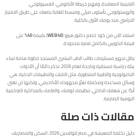
اللاتينية المعقدة، وفهم خريطة الأناتومي، الفسيولوجي،
والهستولوجي بأسلوب مرئي ومبسط للغاية يضعك على طريق الامتياز
الدراسي منذ يومك الأول بالكلية.
استفد الآن من كود خصم دكتور هيرو (
WEB40
) بقيمة
40%
على
قيمة الكورس بالكامل لفترة محدودة.
يظل تجهيز مستلزمات طالب الطب البشري المستجد خطوة هامة لبناء
بيئة دراسية مستقرة وناجحة لعام 2026، تذكر دائمًا أن الأدوات
التكنولوجية والطبية المتطورة، مثل التابلت والتطبيقات الذكية، هي
وسائل مساعدة ومكملة تعزّز مجهودك الأكاديمي، ولكنها لن تغني
أبدًا عن شغفك الداخلي، تنظيمك لوقتك، والتزامك بالمذاكرة التراكمية
اليومية الصارمة.
مقالات ذات صلة
دليل تكلفة المعيشة في مصر للوافدين 2026: السكن والمصاريف