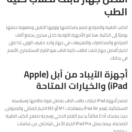
الطب
الكتب الطبية والمراجع تتميز بضخامتها ووزنها الثقيل وصعوبة حملها
يوميًا إلى الكلية، هنا تبرز الأجهزة اللوحية كحل سحري يجمع آلاف
المراجع والمحاضرات والتفريغات في جهاز واحد خفيف الوزن، لذا فإن
اختيار أفضل جهاز تابلت لطلاب كلية الطب هو القرار الاستثماري الأهم
في رحلتك.
أجهزة الآيباد من آبل (Apple
iPad) والخيارات المتاحة
تتصدر أجهزة iPad خيارات طلاب الطب بفضل قوة نظامها وسلاسته
الاستثنائية، يُعتبر iPad Air بمعالجات M1 أو M2 الخيار المثالي والمتوازن،
حيث يمنحك أداءً فائقاً يدعم القلم الذكي وسرعة تصفح الكتب الطبية
الضخمة، بينما يمثل iPad Pro الخيار الأعلى للباحثين عن شاشات
عملاقة.