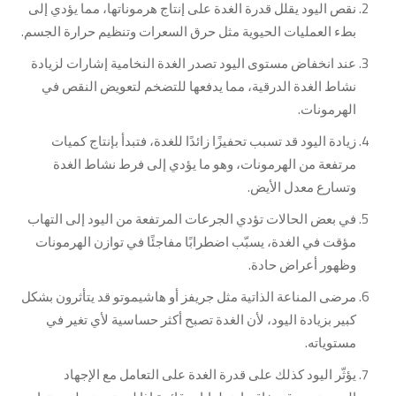
نقص اليود يقلل قدرة الغدة على إنتاج هرموناتها، مما يؤدي إلى
بطء العمليات الحيوية مثل حرق السعرات وتنظيم حرارة الجسم.
عند انخفاض مستوى اليود تصدر الغدة النخامية إشارات لزيادة
نشاط الغدة الدرقية، مما يدفعها للتضخم لتعويض النقص في
الهرمونات.
زيادة اليود قد تسبب تحفيزًا زائدًا للغدة، فتبدأ بإنتاج كميات
مرتفعة من الهرمونات، وهو ما يؤدي إلى فرط نشاط الغدة
وتسارع معدل الأيض.
في بعض الحالات تؤدي الجرعات المرتفعة من اليود إلى التهاب
مؤقت في الغدة، يسبّب اضطرابًا مفاجئًا في توازن الهرمونات
وظهور أعراض حادة.
مرضى المناعة الذاتية مثل جريفز أو هاشيموتو قد يتأثرون بشكل
كبير بزيادة اليود، لأن الغدة تصبح أكثر حساسية لأي تغير في
مستوياته.
يؤثّر اليود كذلك على قدرة الغدة على التعامل مع الإجهاد