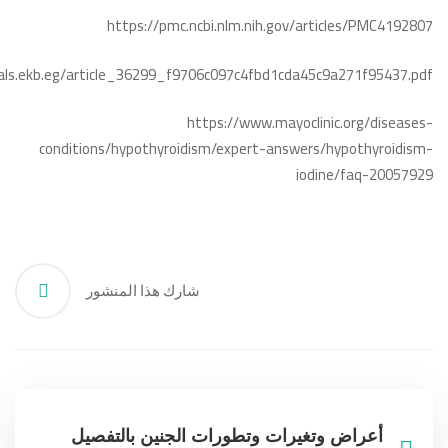
https://pmc.ncbi.nlm.nih.gov/articles/PMC4192807
nals.ekb.eg/article_36299_f9706c097c4fbd1cda45c9a271f95437.pdf
https://www.mayoclinic.org/diseases-
conditions/hypothyroidism/expert-answers/hypothyroidism-
iodine/faq-20057929
شارك هذا المنشور
أعراض وتغيرات وتطورات الجنين بالتفصيل