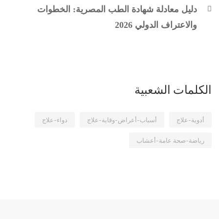
دليل معادلة شهادة الطب المصرية: الخطوات
والاعتراف الدولي 2026
الكلمات الشعبية
أدوية-علاج
أسباب-أعراض-وقاية-علاج
دواء-علاج
رياضة-صحة عامة-أعشاب