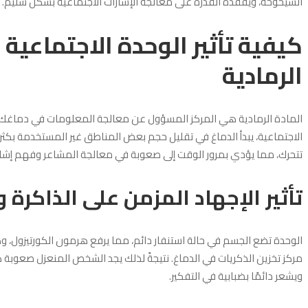
الشيخوخة، ويفقده القدرة على معالجة الإشارات الاجتماعية بشكل سليم.
كيفية تأثير الوحدة الاجتماعية
الرمادية
المادة الرمادية هي المركز المسؤول عن معالجة المعلومات في دماغك، وت
الاجتماعية، يبدأ الدماغ في تقليل حجم بعض المناطق غير المستخدمة بكث
تتحرك، مما يؤدي بمرور الوقت إلى صعوبة في معالجة المشاعر وفهم إشارا
تأثير الإجهاد المزمن على الذاكرة و
الوحدة تضع الجسم في حالة استنفار دائم، مما يرفع هرمون الكورتيزول،
مركز تخزين الذكريات في الدماغ. نتيجةً لذلك يجد الشخص المنعزل صعوبة كب
ويشعر دائمًا بضبابية في التفكير.