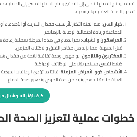
فبينما يحتاج الدماغ النامي إلى التحفيز يحتاج الدماغ المسن إلى الحماية،
تدهور الصحة العقلية والجسدية.
كبار السن:
هم الفئة الأكثر تأثّر بسبب فقدان الشريك أو الأصدقاء 
الدماغية وزيادة احتمالية الإصابة بالزهايمر.
المراهقون والشباب:
يمر الدماغ في هذه المرحلة بعملية إعادة هي
قبل الجبهية، مما يزيد من مخاطر القلق والاكتئاب المزمن.
المغتربون والنازحون:
يواجهون وحدة ثقافية ناتجة عن فقدان شبكة
ضغط نفسي مستمر يؤثر على الوظائف الإدراكية.
الأشخاص ذوو الأمراض المزمنة:
غالبًا ما تؤدي الإعاقات الحركية
العزلة مناعة الجسم وتزيد من حدة المرض وتدهور صحة الدماغ.
كيف تؤثر السوشيال ميد
خطوات عملية لتعزيز الصحة الد