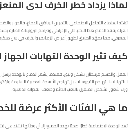
لماذا يزداد خطر الخرف لدى المنعز
يُشبّه العلماء التفاعل الاجتماعي بالتمرين الرياضي للدماغ، فالحوار و
العزلة يفقد الدماغ هذا الاحتياطي الإدراكي وتتراكم البروتينات الضارة 
المعرفي، مما يمهّد الطريق لظهور أعراض الزهايمر والخرف في سن مبكرة
كيف تثير الوحدة التهابات الجهاز 
العقل والجسم مرتبطان بشكل وثيق، فعندما يشعر الدماغ بالوحدة يرسل إ
الالتهابات لا تهاجم الفيروسات، بل تهاجم الأنسجة العصبية السليمة وتؤدّ
وراء شعور الشخص المنعزل بالتعب الدائم وضعف القدرات الذهنية.
ما هي الفئات الأكثر عرضة للخط
تعد الوحدة الاجتماعية خطرًا صحيًا يهدد الجميع، إلا أن وطأتها تشتد على فئا