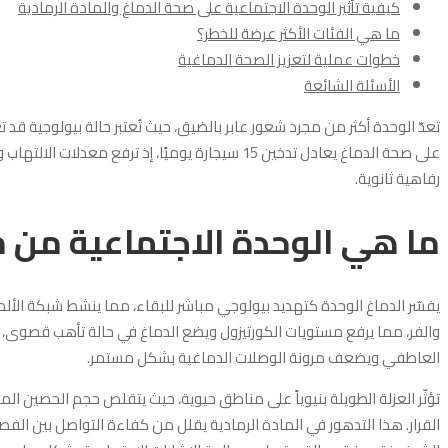
كيفية تأثير الوحدة الاجتماعية على صحة الدماغ والمادة الرمادية
ما هي الفئات الأكثر عرضة للخطر؟
خطوات عملية لتعزيز الصحة الدماغية
الأسئلة الشائعة
تعدّ الوحدة أكثر من مجرد شعور عابر بالضيق، حيث تُعتبر حالة بيولوجية قد تع
على صحة الدماغ يعادل تدخين 15 سيجارة يوميًا، إذ تر
رفاهية ثانوية.
ما هي الوحدة الاجتماعية من 
يفسّر الدماغ الوحدة كتهديد بيولوجي مباشر للبقاء، مما ينشط شبكة الألم 
والفر، مما يرفع مستويات الكورتيزول ويضع الدماغ في حالة تأهب قصوى، و
العاطفي ويضعف مرونة الوصلات الدماغية بشكل مستمر.
تؤثّر العزلة الطويلة بنيوياً على مناطق حيوية، حيث يتقلص حجم الحصين ا
القرار. هذا التدهور في المادة الرمادية يقلل من كفاءة التواصل بين الف