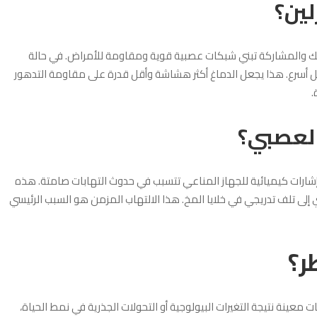
لين؟
الضحك والمشاركة تبني شبكات عصبية قوية ومقاومة للأمراض. في حالة
بشكل أسرع. هذا يجعل الدماغ أكثر هشاشة وأقل قدرة على مقاومة التدهور
.
العصبي؟
شارات كيميائية للجهاز المناعي تتسبب في حدوث التهابات صامتة. هذه
ي إلى تلف تدريجي في خلايا المخ. هذا الالتهاب المزمن هو السبب الرئيسي
ر؟
ت معينة نتيجة التغيرات البيولوجية أو التحولات الجذرية في نمط الحياة،