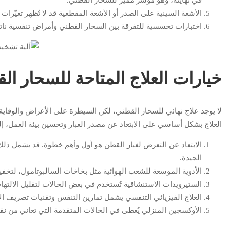
في نهايته، وهو مؤشر مميز للسحار القطني.
الأشعة السينية على الصدر أو الأشعة المقطعية قد لا تُظهر تغيّرا
اختبارات تحسسية للتفرقة بين السحار القطني وأمراض تنفسية نات
خيارات العلاج المتاحة للسحار ال
لا يوجد علاج نهائي للسحار القطني، لكن السيطرة على الأعراض والوقاي
العلاج بشكل أساسي على الابتعاد عن مصدر الغبار وتحسين بيئة العمل، إ
الابتعاد عن التعرض لغبار القطن هو أول وأهم خطوة. قد يشمل ذلك ت
الجيدة.
الأدوية الموسعة للشعب الهوائية مثل بخاخات السالبوتامول، لتخ
الستيرويدات الاستنشاقية تُستخدم في بعض الحالات لتقليل الالتهاب
العلاج الفيزيائي التنفسي يشمل تمارين التنفس وتقنيات تصريف الإ
الأوكسجين المنزلي يُعطى في الحالات المتقدمة التي تعاني من نقص