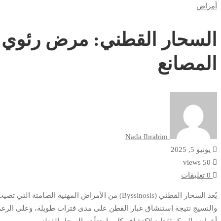
أمراض
القطني:
السحار القطني: مرض رئوي 
مرض
رئوي
المصانع
صامت
يهدد
حياة
Nada Ibrahim
عمال
يونيو 5, 2025
50 views
المصانع
0 تعليقات
يُعد السحار القطني (Byssinosis) من الأمراض المهن
والنسيج نتيجة استنشاق غبار القطن على مدى فترات طويلة، وعلى الرغم م
أعراضه المبكرة؛ تابع لاكتشاف كل ما يتعلّق بالسحار القطني.