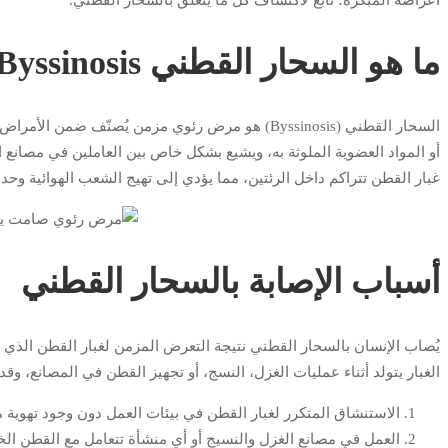
ما هو السحار القطني Byssinosis؟
السحار القطني (Byssinosis) هو مرض رئوي مزمن يُصنّ
أو المواد العضوية الملوثة به، ويشيع بشكل خاص بين العاملين في مصانع
غبار القطن تتراكم داخل الرئتين، مما يؤدي إلى تهيج الشعب الهوائية وحدو
أسباب الإصابة بالسحار القطني
يُصاب الإنسان بالسحار القطني نتيجة التعرض المزمن لغبار القطن الذي 
الغبار يتولد أثناء عمليات الغزل، النسج، أو تجهيز القطن في المصانع، وق
الاستنشاق المتكرر لغبار القطن في بيئات العمل دون وجود تهوية م
العمل في مصانع الغزل والنسيج أو أي منشأة تتعامل مع القطن الخام