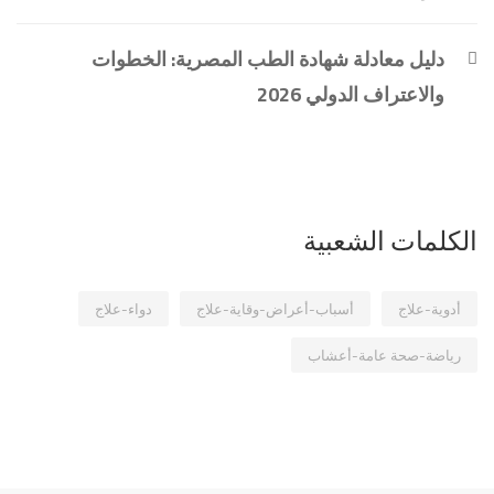
دليل معادلة شهادة الطب المصرية: الخطوات
والاعتراف الدولي 2026
الكلمات الشعبية
أدوية-علاج
أسباب-أعراض-وقاية-علاج
دواء-علاج
رياضة-صحة عامة-أعشاب