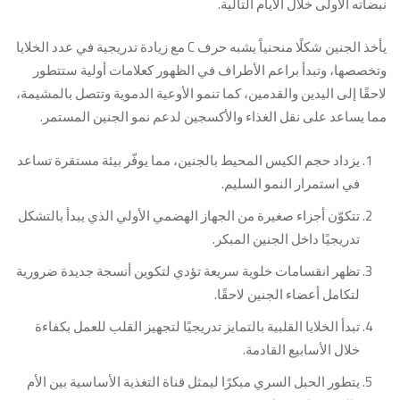
نبضاته الأولى خلال الأيام التالية.
يأخذ الجنين شكلًا منحنياً يشبه حرف C مع زيادة تدريجية في عدد الخلايا
وتخصصها، وتبدأ براعم الأطراف في الظهور كعلامات أولية ستتطور
لاحقًا إلى اليدين والقدمين، كما تنمو الأوعية الدموية وتتصل بالمشيمة،
مما يساعد على نقل الغذاء والأكسجين لدعم نمو الجنين المستمر.
يزداد حجم الكيس المحيط بالجنين، مما يوفّر بيئة مستقرة تساعد
في استمرار النمو السليم.
تتكوّن أجزاء صغيرة من الجهاز الهضمي الأولي الذي يبدأ بالتشكل
تدريجيًا داخل الجنين المبكر.
تظهر انقسامات خلوية سريعة تؤدي لتكوين أنسجة جديدة ضرورية
لتكامل أعضاء الجنين لاحقًا.
تبدأ الخلايا القلبية بالتمايز تدريجيًا لتجهيز القلب للعمل بكفاءة
خلال الأسابيع القادمة.
يتطور الحبل السري مبكرًا ليمثل قناة التغذية الأساسية بين الأم